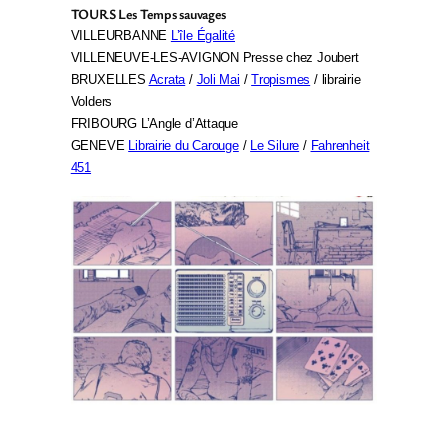
TOURS Les Temps sauvages
VILLEURBANNE
L’île Égalité
VILLENEUVE-LES-AVIGNON Presse chez Joubert
BRUXELLES
Acrata
/
Joli Mai
/
Tropismes
/ librairie
Volders
FRIBOURG L’Angle d’Attaque
GENEVE
Librairie du Carouge
/
Le Silure
/
Fahrenheit
451