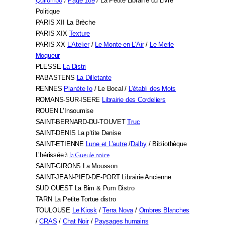
Quilombo
/
Page 189
/ La Petite Librairie du Livre
Politique
PARIS XII La Brèche
PARIS XIX
Texture
PARIS XX
L’Atelier
/
Le Monte-en-L’Air
/
Le Merle
Moqueur
PLESSE
La Distri
RABASTENS
La Dilletante
RENNES
Planète Io
/ Le Bocal /
L’établi des Mots
ROMANS-SUR-ISERE
Librairie des Cordeliers
ROUEN L’Insoumise
SAINT-BERNARD-DU-TOUVET
Truc
SAINT-DENIS La p’tite Denise
SAINT-ETIENNE
Lune et L’autre
/
Dalby
/ Bibliothèque
à
la Gueule noire
L’hérissée
SAINT-GIRONS La Mousson
SAINT-JEAN-PIED-DE-PORT Librairie Ancienne
SUD OUEST La Bim & Pum Distro
TARN La Petite Tortue distro
TOULOUSE
Le Kiosk
/
Terra Nova
/
Ombres Blanches
/
CRAS
/
Chat Noir
/
Paysages humains