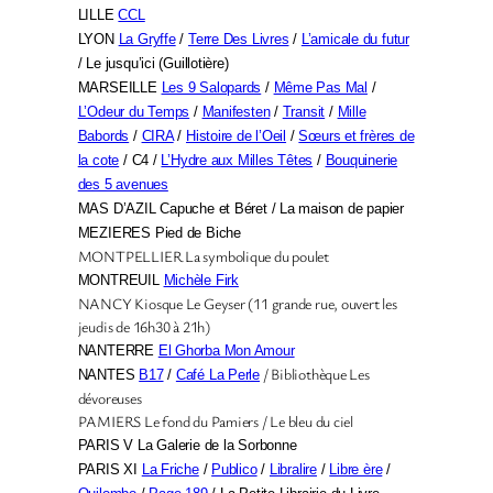
LILLE
CCL
LYON
La Gryffe
/
Terre Des Livres
/
L’amicale du futur
/ Le jusqu’ici (Guillotière)
MARSEILLE
Les 9 Salopards
/
Même Pas Mal
/
L’Odeur du Temps
/
Manifesten
/
Transit
/
Mille
Babords
/
CIRA
/
Histoire de l’Oeil
/
Sœurs et frères de
la cote
/ C4 /
L’Hydre aux Milles Têtes
/
Bouquinerie
des 5 avenues
MAS D’AZIL Capuche et Béret / La maison de papier
MEZIERES Pied de Biche
MONTPELLIER La symbolique du poulet
MONTREUIL
Michèle Firk
NANCY Kiosque Le Geyser (11 grande rue, ouvert les
jeudis de 16h30 à 21h)
NANTERRE
El Ghorba Mon Amour
/ Bibliothèque Les
NANTES
B17
/
Café La Perle
dévoreuses
PAMIERS Le fond du Pamiers / Le bleu du ciel
PARIS V La Galerie de la Sorbonne
PARIS XI
La Friche
/
Publico
/
Libralire
/
Libre ère
/