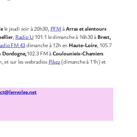
le
le jeudi soir à 20h30,
PFM
à
Arras et alentours
ellier
,
Radio U
101.1 le dimanche à 16h30 à
Brest,
adio FM 43
dimanche à 12h en
Haute-Loire
, 105.7
n Dordogne,
102.3 FM à
Coulounieix-Chamiers
h, et sur les webradios
Pikez
(dimanche à 11h) et
ct@lenvolee.net