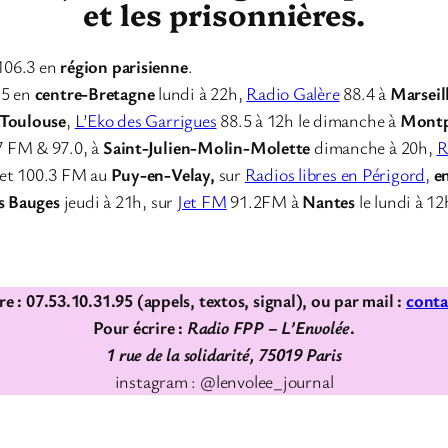
et les prisonnières.
106.3 en
région parisienne
.
.5 en
centre-Bretagne
lundi à 22h,
Radio Galère
88.4 à
Marseil
Toulouse
,
L’Eko des Garrigues
88.5 à 12h le dimanche à
Montp
7 FM & 97.0, à
Saint-Julien-Molin-Molette
dimanche à 20h,
R
et 100.3 FM au
Puy-en-Velay,
sur
Radios libres en Périgord,
e
s Bauges
jeudi à 21h, sur
Jet FM
91.2FM à
Nantes
le lundi à 12
e : 07.53.10.31.95 (appels, textos, signal), ou par mail :
conta
Pour écrire :
Radio FPP – L’Envolée
.
1 rue de la solidarité, 75019 Paris
instagram : @lenvolee_journal