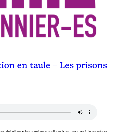
ion en taule – Les prisons
ltiplient les actions collectives, malgré le renfort