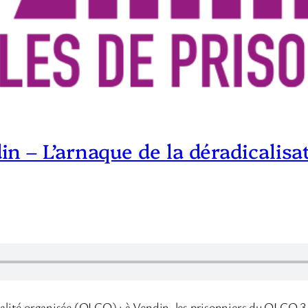
 – L’arnaque de la déradicalisat
nalité organisée (QLCO) : à Vendin, les prisonniers du QLCO 3 mu