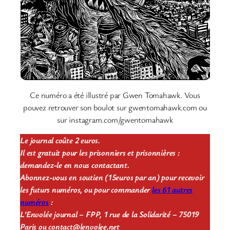
Ce numéro a été illustré par Gwen Tomahawk. Vous
pouvez retrouver son boulot sur gwentomahawk.com ou
sur instagram.com/gwentomahawk
Le journal coûte 2 euros.
Il est gratuit pour les prisonniers et prisonnières :
demandez-le en
nous contactant.
Abonnez-vous en soutien (15euros par an) pour recevoir
les futurs numéros, ou pour commander
les 61 autres
numéros
:
L’Envolée journal – FPP, 1 rue de la Solidarité – 75019
Paris ou contact@lenvolee.net