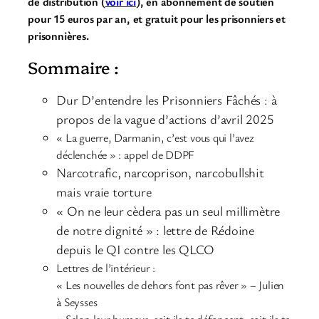
de distribution (
voir ici
), en abonnement de soutien
pour 15 euros par an, et gratuit pour les prisonniers et
prisonnières.
Sommaire :
Dur D’entendre les Prisonniers Fâchés : à
propos de la vague d’actions d’avril 2025
« La guerre, Darmanin, c’est vous qui l’avez
déclenchée » : appel de DDPF
Narcotrafic, narcoprison, narcobullshit
mais vraie torture
« On ne leur cèdera pas un seul millimètre
de notre dignité » : lettre de Rédoine
depuis le QI contre les QLCO
Lettres de l’intérieur :
« Les nouvelles de dehors font pas rêver » – Julien
à Seysses
« Selon leur humeur, soit ils te défoncent, soit ils te