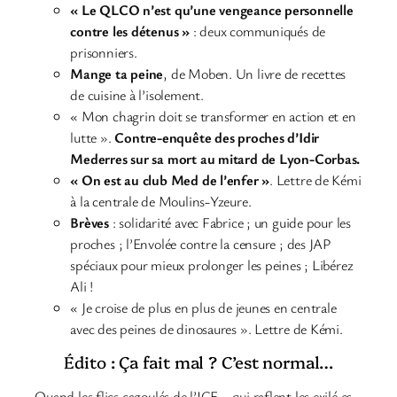
« Le QLCO n’est qu’une vengeance personnelle
contre les détenus »
: deux communiqués de
prisonniers.
Mange ta peine
, de Moben. Un livre de recettes
de cuisine à l’isolement.
« Mon chagrin doit se transformer en action et en
lutte ».
Contre-enquête des proches d’Idir
Mederres sur sa mort au mitard de Lyon-Corbas.
« On est au club Med de l’enfer »
. Lettre de Kémi
à la centrale de Moulins-Yzeure.
Brèves
: solidarité avec Fabrice ; un guide pour les
proches ; l’Envolée contre la censure ; des JAP
spéciaux pour mieux prolonger les peines ; Libérez
Ali !
« Je croise de plus en plus de jeunes en centrale
avec des peines de dinosaures ». Lettre de Kémi.
Édito : Ça fait mal ? C’est normal…
Quand les flics cagoulés de l’ICE – qui raflent les exilé·es