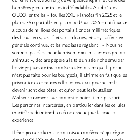
honnêtes gens contre les indéfendables. Au-delà des
QLCO, entre les « fouilles XXL » lancées fin 2025 et le
plan « zéro portable en prison » début 2026 – qui finance
à coups de millions des portails à ondes millimétriques,
des brouilleurs, des filets anti-drones, etc. –, l’offensive
générale continue, et les médias se régalent ! « Nous ne
sommes pas faits pour la prison, nous ne sommes pas des
animaux », déclare pépère à la télé un sale riche ému par
les vingt jours de taule de Sarko. En disant que la prison
n’est pas faite pour les bourgeois, il affirme en fait que les
prisonnier·es et toutes celles et ceux qui pourraient le
devenir sont des bêtes, et qu’on peut les brutaliser.
Malheureusement, sur ce dernier point, il n’a pas tort.
Les personnes incarcérées, en particulier dans les cellules
mortifères du mitard, en font chaque jour la cruelle
expérience.
Il faut prendre la mesure du niveau de férocité qui règne
dans les QLCO et de l’incidence qu’elle a sur l’ensemble