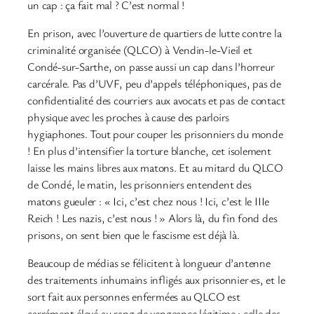
un cap : ça fait mal ? C’est normal !
En prison, avec l’ouverture de quartiers de lutte contre la
criminalité organisée (QLCO) à Vendin-le-Vieil et
Condé-sur-Sarthe, on passe aussi un cap dans l’horreur
carcérale. Pas d’UVF, peu d’appels téléphoniques, pas de
confidentialité des courriers aux avocats et pas de contact
physique avec les proches à cause des parloirs
hygiaphones. Tout pour couper les prisonniers du monde
! En plus d’intensifier la torture blanche, cet isolement
laisse les mains libres aux matons. Et au mitard du QLCO
de Condé, le matin, les prisonniers entendent des
matons gueuler : « Ici, c’est chez nous ! Ici, c’est le IIIe
Reich ! Les nazis, c’est nous ! » Alors là, du fin fond des
prisons, on sent bien que le fascisme est déjà là.
Beaucoup de médias se félicitent à longueur d’antenne
des traitements inhumains infligés aux prisonnier·es, et le
sort fait aux personnes enfermées au QLCO est
carrément élevé au rang de vengeance légitime : celle des