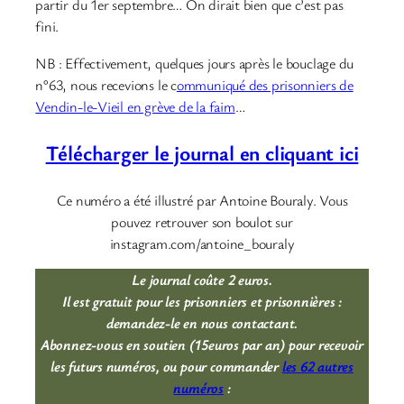
partir du 1er septembre… On dirait bien que c’est pas
fini.
NB : Effectivement, quelques jours après le bouclage du
n°63, nous recevions le c
ommuniqué des prisonniers de
Vendin-le-Vieil en grève de la faim
…
Télécharger le journal en cliquant ici
Ce numéro a été illustré par Antoine Bouraly. Vous
pouvez retrouver son boulot sur
instagram.com/antoine_bouraly
Le journal coûte 2 euros.
Il est gratuit pour les prisonniers et prisonnières :
demandez-le en
nous contactant.
Abonnez-vous en soutien (15euros par an) pour recevoir
les futurs numéros, ou pour commander
les 62 autres
numéros
: