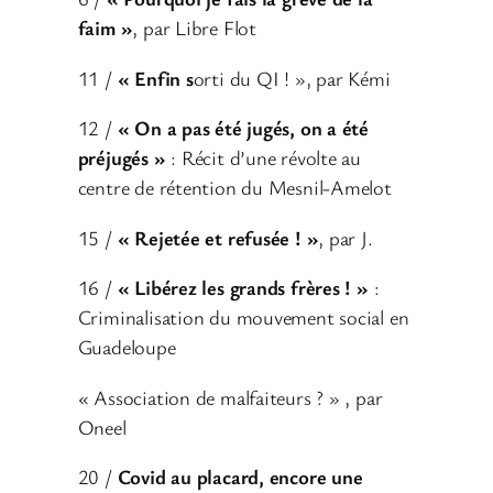
faim »
, par Libre Flot
11 /
« Enfin s
orti du QI ! », par Kémi
12 /
« On a pas été jugés, on a été
préjugés »
: Récit d’une révolte au
centre de rétention du Mesnil-Amelot
15 /
« Rejetée et refusée ! »
, par J.
16 /
« Libérez les grands frères ! »
:
Criminalisation du mouvement social en
Guadeloupe
« Association de malfaiteurs ? » , par
Oneel
20 /
Covid au placard, encore une