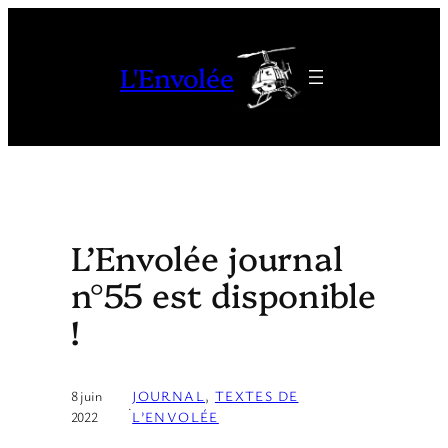
Aller
au
L'Envolée
contenu
L’Envolée journal
n°55 est disponible
!
8 juin
JOURNAL
, 
TEXTES DE
·
2022
L’ENVOLÉE