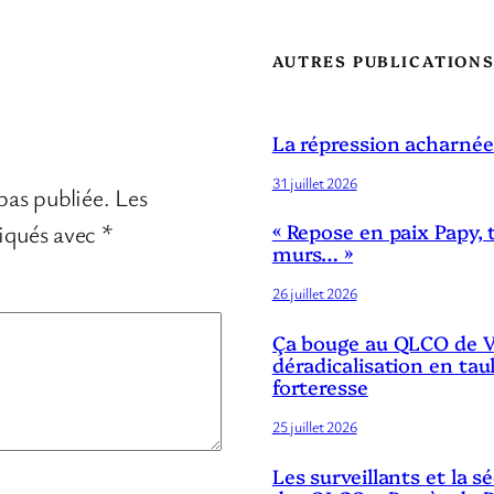
AUTRES PUBLICATION
La répression acharnée
31 juillet 2026
pas publiée.
Les
diqués avec
*
« Repose en paix Papy, 
murs… »
26 juillet 2026
Ça bouge au QLCO de Ve
déradicalisation en tau
forteresse
25 juillet 2026
Les surveillants et la 