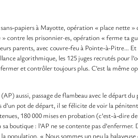
ns-papiers à Mayotte, opération « place nette » c
e » contre les prisonnier·es, opération « ferme ta gu
t leurs parents, avec couvre-feu à Pointe-à-Pitre… 
lance algorithmique, les 125 juges recrutés pour l’o
fermer et contrôler toujours plus. C’est la même op
 (AP) aussi, passage de flambeau avec le départ du
s d’un pot de départ, il se félicite de voir la péniten
enues, 180 000 mises en probation (c’est-à-dire d
n sa boutique : l’AP ne se contente pas d’enfermer. D
 la population. « Nous sommes un peu la balayeuse 