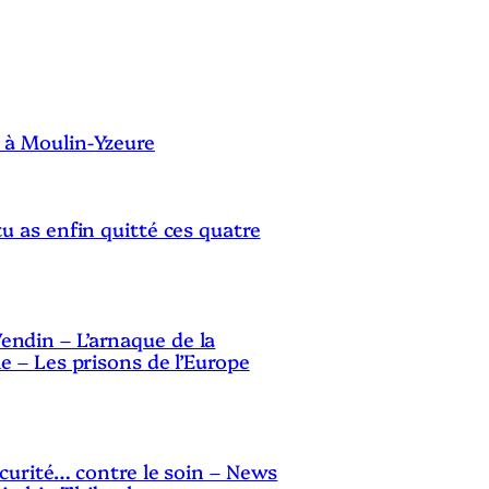
S
 à Moulin-Yzeure
tu as enfin quitté ces quatre
ndin – L’arnaque de la
le – Les prisons de l’Europe
sécurité… contre le soin – News