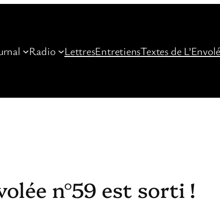
urnal
Radio
Lettres
Entretiens
Textes de L’Envol
volée n°59 est sorti !