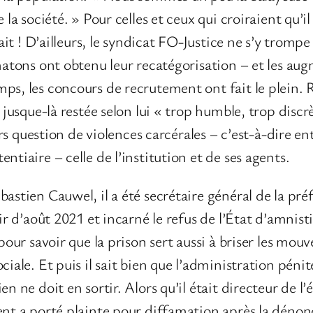
 la société. » Pour celles et ceux qui croiraient qu’i
fait ! D’ailleurs, le syndicat FO-Justice ne s’y trom
 matons ont obtenu leur recatégorisation – et les au
ps, les concours de recrutement ont fait le plein. R
t jusque-là restée selon lui « trop humble, trop discr
ours question de violences carcérales – c’est-à-dire e
ntiaire – celle de l’institution et de ses agents.
bastien Cauwel, il a été secrétaire général de la pré
ir d’août 2021 et incarné le refus de l’État d’amnist
 pour savoir que la prison sert aussi à briser les mo
ciale. Et puis il sait bien que l’administration péni
en ne doit en sortir. Alors qu’il était directeur de l
ent a porté plainte pour diffamation après la dénon