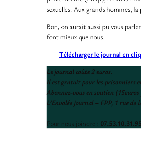
sexuelles. Aux grands hommes, la 
Bon, on aurait aussi pu vous parle
font mieux que nous.
Télécharger le journal en cliq
Le journal coûte 2 euros.
Il est gratuit pour les prisonniers
Abonnez-vous en soutien (15euros 
L’Envolée journal – FPP, 1 rue de 
Pour nous joindre :
07.53.10.31.9