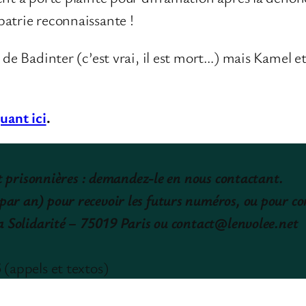
patrie reconnaissante !
r de Badinter (c’est vrai, il est mort…) mais Kamel 
uant ici
.
 et prisonnières : demandez-le en
nous contactant.
par an) pour recevoir les futurs numéros, ou pour 
la Solidarité – 75019 Paris ou contact@lenvolee.net
5
(appels et textos)