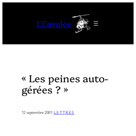
Aller
au
L'Envolée
contenu
« Les peines auto-
gérées ? »
12 septembre 2001
·
LETTRES