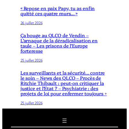
« Repose en paix Papy, tu as enfin
quitté ces quatre murs… »
26 juillet 2026
Ça bouge au QLCO de Vendin –
L’arnaque de la déradicalisation en
taule – Les prisons de l’Europe
forteresse
25 juillet 2026
Les surveillants et la sécurité… contre
le soin – News des QLCO – Procès de
Ritchie Thibault : peut-on critiquer la
justice et l’Etat ? – Psychiatrie : des
projets de loi pour enfermer toujours +
25 juillet 2026