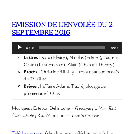
EMISSION DE L’ENVOLÉE DU 2
SEPTEMBRE 2016
Lecteur
00:00
00:00
audio
Lettres
: Kara (Fleury), Nicolas (Frênes), Laurent
Orsini (Lannemezan), Alain (Château-Thierry)
Procès
: Christine Ribailly – retour sur son procès
du 27 juillet
Brèves :
l’affaire Adama Traoré, blocage de
promenade à Osny
Musiques
: Esteban Delanoché
–
Freestyle
; LIM
–
Tout
était calculé
; Roc Marciano –
Three Sixty Five
Téléchargement
(clic droit –> « télécharger le fichier