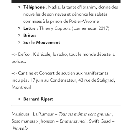
audio
Téléphone
: Nadia, la tante d’Ibrahim, donne des
nouvelles de son neveu et dénonce les saletés
commises à la prison de Poitier-Vivonne
Lettre
: Thierry Coppola (Lannemezan 2017)
Brèves
Sur le Mouvement
–> Defcol, K d’école, la radio, tout le monde déteste la
police…
–> Cantine et Concert de soutien aux manifestants
inculpés : 17 juin au Condensateur, 43 rue de Staligrad,
Montreuil
Bernard Ripert
Musiques
: La Rumeur –
Tous ces mômes vont grandir
;
Soso maness x Jhonson –
Emmenez moi
; Swift Guad –
Narvalo