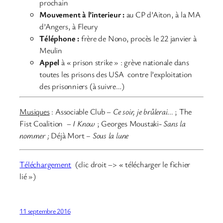
prochain
Mouvement à l’interieur :
au CP d’Aiton, à la MA
d’Angers, à Fleury
Téléphone :
frère de Nono, procès le 22 janvier à
Meulin
Appel
à « prison strike » : grève nationale dans
toutes les prisons des USA contre l’exploitation
des prisonniers (à suivre…)
Musiques
: Associable Club
–
Ce soir, je brûlerai…
; The
Fist Coalition –
I Know
; Georges Moustaki-
Sans la
nommer ;
Déjà Mort
– Sous la lune
Téléchargement
(clic droit –> « télécharger le fichier
lié »)
11 septembre 2016