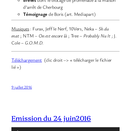
Brèves
dont le blocage de promenade à la Maison
d’arrêt de Cherbourg
Témoignage
de Boris (art. Mediapart)
Musiques
:
Furax, Jeff le Nerf, 10Vers, Neka
–
5h du
mat
; NTM
–
On est encore là
; Tree –
Probably Nu It ;
J.
Cole –
G.O.M.D.
Téléchargement
(clic droit –> « télécharger le fichier
lié »)
9 juillet 2016
Emission du 24 juin2016
Lecteur