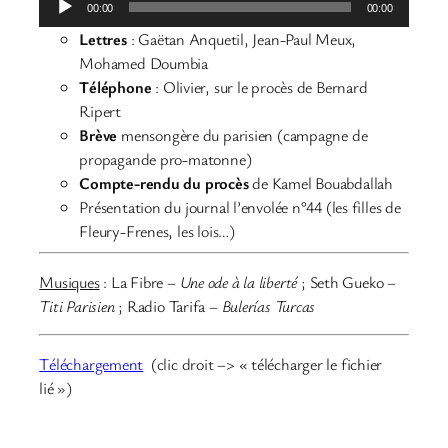
00:00
00:00
audio
Lettres
: Gaëtan Anquetil, Jean-Paul Meux,
Mohamed Doumbia
Téléphone
: Olivier, sur le procès de Bernard
Ripert
Brève
mensongère du parisien (campagne de
propagande pro-matonne)
Compte-rendu du procès
de Kamel Bouabdallah
Présentation du journal l’envolée n°44 (les filles de
Fleury-Frenes, les lois…)
Musiques
:
La Fibre –
Une ode à la liberté
;
Seth Gueko –
Titi Parisien
; Radio Tarifa –
Bulerías Turcas
Téléchargement
(clic droit –> « télécharger le fichier
lié »)