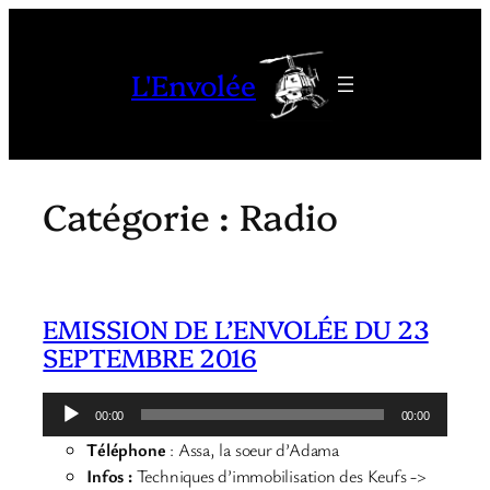
Aller
au
L'Envolée
contenu
Catégorie :
Radio
EMISSION DE L’ENVOLÉE DU 23
SEPTEMBRE 2016
Lecteur
00:00
00:00
audio
Téléphone
: Assa, la soeur d’Adama
Infos :
Techniques d’immobilisation des Keufs ->