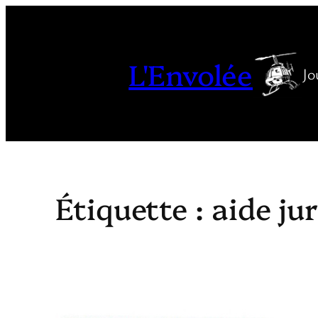
Aller
au
contenu
L'Envolée
Jo
Étiquette :
aide ju