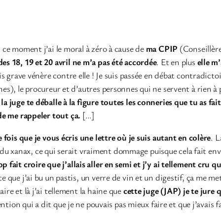
n ce moment j’ai le moral à zéro à cause de
ma CPIP
(Conseillère
es 18, 19 et 20 avril ne m’a pas été accordée
. Et en plus
elle m
is grave vénère contre elle ! Je suis passée en débat contradictoir
nes), le procureur et d’autres personnes qui ne servent à rien à
a juge te déballe à la figure toutes les conneries que tu as fait
 de me rappeler tout ça.
[…]
e fois que je vous écris une lettre où je suis autant en colère
. L
 xanax, ce qui serait vraiment dommage puisque cela fait envir
 fait croire que j’allais aller en semi et j’y ai tellement cru qu
e que j’ai bu un pastis, un verre de vin et un digestif, ça me me
ire et là j’ai tellement la haine que
cette juge (JAP) je te jure qu
étention qui a dit que je ne pouvais pas mieux faire et que j’avais fa