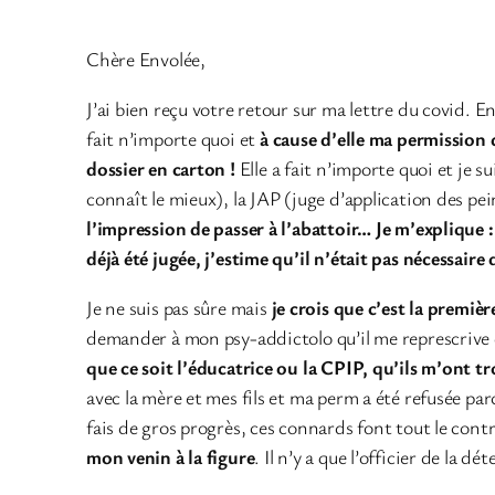
Chère Envolée,
J’ai bien reçu votre retour sur ma lettre du covid. E
fait n’importe quoi et
à cause d’elle ma permission d
dossier en carton !
Elle a fait n’importe quoi et je su
connaît le mieux), la JAP (juge d’application des pei
l’impression de passer à l’abattoir… Je m’explique : l
déjà été jugée, j’estime qu’il n’était pas nécessaire
Je ne suis pas sûre mais
je crois que c’est la premièr
demander à mon psy-addictolo qu’il me represcrive du
que ce soit l’éducatrice ou la CPIP, qu’ils m’ont trop
avec la mère et mes fils et ma perm a été refusée parc
fais de gros progrès, ces connards font tout le contra
mon venin à la figure
. Il n’y a que l’officier de la d