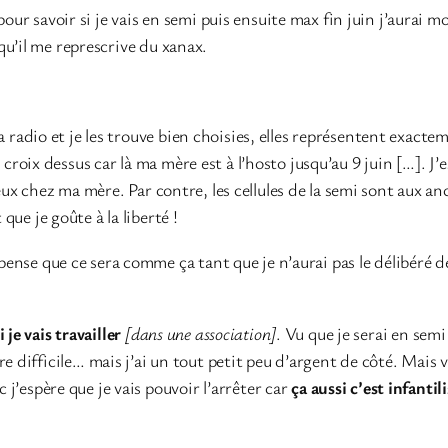
pour savoir si je vais en semi puis ensuite max fin juin j’aurai
qu’il me represcrive du xanax.
 la radio et je les trouve bien choisies, elles représentent exacte
une croix dessus car là ma mère est à l’hosto jusqu’au 9 juin […]. J
 deux chez ma mère. Par contre, les cellules de la semi sont au
que je goûte à la liberté !
 pense que ce sera comme ça tant que je n’aurai pas le délibéré 
je vais travailler
[dans une association]
. Vu que je serai en sem
re difficile… mais j’ai un tout petit peu d’argent de côté. Mais v
c j’espère que je vais pouvoir l’arrêter car
ça aussi c’est infantil