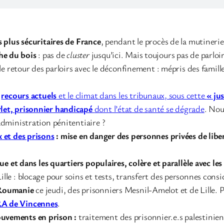
 plus sécuritaires de France
, pendant le procès de la mutineri
he du bois
: pas de
cluster
jusqu’ici. Mais toujours pas de parloir
 le retour des parloirs avec le déconfinement : mépris des famill
s
recours actuels
et le climat dans les tribunaux, sous cette
« ju
let, prisonnier handicapé
dont l’état de santé se dégrade
. Nou
administration pénitentiaire ?
x et des prisons
: mise en danger des personnes privées de libe
ue et dans les quartiers populaires, colère et parallèle avec le
Lille : blocage pour soins et tests, transfert des personnes c
a Roumanie
ce jeudi, des prisonniers Mesnil-Amelot et de Lille.
RA de Vincennes
.
ouvements en prison :
traitement des prisonnier.e.s palestinie