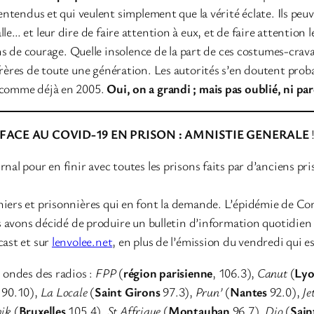
 entendus et qui veulent simplement que la vérité éclate. Ils peuv
e… et leur dire de faire attention à eux, et de faire attention le
eins de courage. Quelle insolence de la part de ces costumes-cra
 frères de toute une génération. Les autorités s’en doutent pr
, comme déjà en 2005.
Oui, on a grandi ; mais pas oublié, ni p
FACE AU COVID-19 EN PRISON : AMNISTIE GENERALE
nal pour en finir avec toutes les prisons faits par d’anciens pr
niers et prisonnières qui en font la demande. L’épidémie de Co
nous avons décidé de produire un bulletin d’information quotidi
cast et sur
lenvolee.net
, en plus de l’émission du vendredi qui 
s ondes des radios :
FPP
(
région parisienne
, 106.3),
Canut
(
Ly
x
90.10),
La Locale
(
Saint Girons
97.3),
Prun’
(
Nantes
92.0),
Je
nik
(
Bruxelles
105.4),
St Affrique
(
Montauban
96.7),
Dio
(
Sain