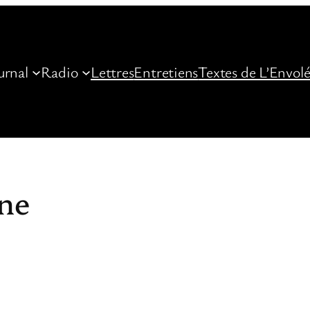
urnal
Radio
Lettres
Entretiens
Textes de L’Envol
ine