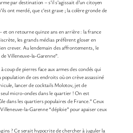
rme par destination – s’il s’agissait d’un citoyen
ils ont merdé, que c’est grave ; la colère gronde de
– et on retourne quinze ans en arrière : la france
 discrète, les grands médias préfèrent gloser en
bien crever. Au lendemain des affrontements, le
 de Villeneuve-la-Garenne”.
 à coup de pierres face aux armes des condés qui
 la population de ces endroits où on crève assassiné
icule, lancer de cocktails Molotov, jet de
un seul micro-ondes dans le quartier ! On est
brûle dans les quartiers populaires de France.” Ceux
e Villeneuve-la-Garenne “déploie” pour apaiser ceux
gins ? Ce serait hypocrite de chercher à juguler la