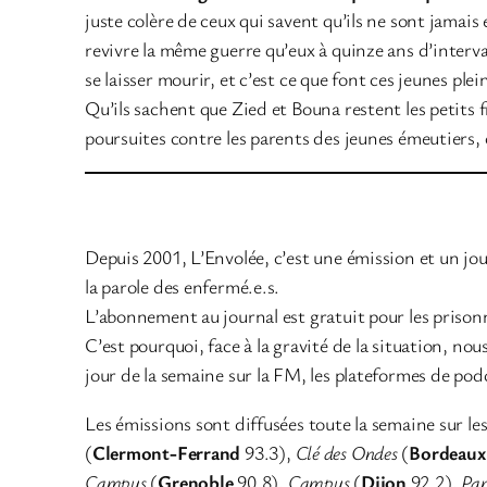
juste colère de ceux qui savent qu’ils ne sont jamais
revivre la même guerre qu’eux à quinze ans d’intervall
se laisser mourir, et c’est ce que font ces jeunes pl
Qu’ils sachent que Zied et Bouna restent les petits
poursuites contre les parents des jeunes émeutiers
Depuis 2001, L’Envolée, c’est une émission et un jour
la parole des enfermé.e.s.
L’abonnement au journal est gratuit pour les prison
C’est pourquoi, face à la gravité de la situation, 
jour de la semaine sur la FM, les plateformes de pod
Les émissions sont diffusées toute la semaine sur le
(
Clermont-Ferrand
93.3),
Clé des Ondes
(
Bordeau
Campus
(
Grenoble
90.8),
Campus
(
Dijon
92.2),
Pa