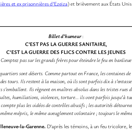
ières et ex prisonnières d’Ezeiza
) et brièvement aux États Unis
Billet d’humeur
:
C’EST PAS LA GUERRE SANITAIRE,
C’EST LA GUERRE DES FLICS CONTRE LES JEUNES
Comptez pas sur les grands frères pour éteindre le feu en banlieue
quartiers sont déserts. Comme partout en France, les centaines de
es tours. Ils restent à la maison, où ils sont parfois dix à s’entass
 s’emballent. Ils règnent en maîtres absolus dans les tristes rues d
ltes, humiliations, violences, torture… ils vont parfois jusqu’à t
ne compte plus les vidéos de contrôles abusifs ; les autorités détou
 le même mépris, le même aveuglement volontaire ; toujours le même
illeneuve-la-Garenne.
D’après les témoins, à un feu tricolore, le