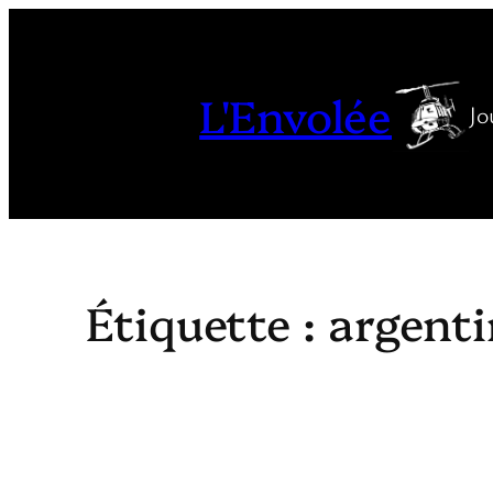
Aller
au
contenu
L'Envolée
Jo
Étiquette :
argent