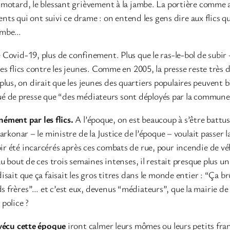
u motard, le blessant grièvement à la jambe. La portière comme a
 qui ont suivi ce drame : on entend les gens dire aux flics qu’
jambe…
 Covid-19, plus de confinement. Plus que le ras-le-bol de subir 
 des flics contre les jeunes. Comme en 2005, la presse reste très
lus, on dirait que les jeunes des quartiers populaires peuvent 
ué de presse que “des médiateurs sont déployés par la commune
ément par les flics.
A l’époque, on est beaucoup à s’être battus
 Sarkonar – le ministre de la Justice de l’époque – voulait passer
oir été incarcérés après ces combats de rue, pour incendie de véh
 au bout de ces trois semaines intenses, il restait presque plus 
disait que ça faisait les gros titres dans le monde entier : “Ça 
ds frères”… et c’est eux, devenus “médiateurs”, que la mairie d
 police ?
vécu cette époque
iront calmer leurs mômes ou leurs petits fran