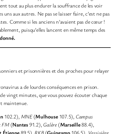
ent tout au plus endurer la souffrance de les voir
s uns aux autres. Ne pas se laisser faire, c’est ne pas
vates. Comme si les anciens n’avaient pas de cœur !
obablement, puisqu’elles lancent en même temps des
ardonné.
!
isonniers et prisonnières et des proches pour relayer
ronavirus a de lourdes conséquences en prison.
en de vingt minutes, que vous pouvez écouter chaque
est maintenue.
on
102.2),
MNE
(
Mulhouse
107.5),
Campus
t FM
(
Nantes
91.2),
Galère
(
Marseille
88.4),
t Étienne
89.5),
RKB
(
Guingamp
106.5),
Vassivière