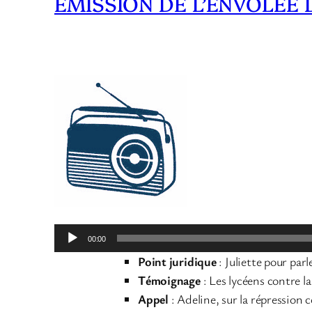
ÉMISSION DE L’ENVOLÉE D
Lecteur
00:00
audio
Point juridique
: Juliette pour parl
Témoignage
: Les lycéens contre la 
Appel
: Adeline, sur la répression 