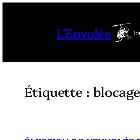
Aller
au
contenu
L'Envolée
Jo
Étiquette :
blocage