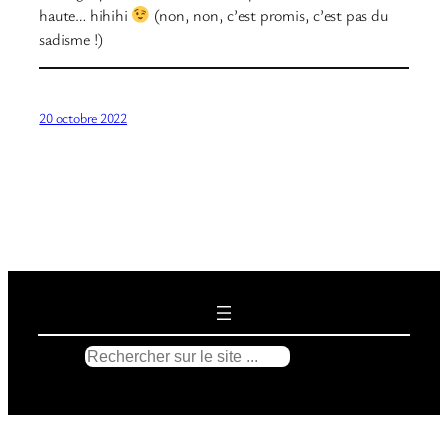
haute… hihihi
(non, non, c’est promis, c’est pas du
sadisme !)
20 octobre 2022
R
e
c
h