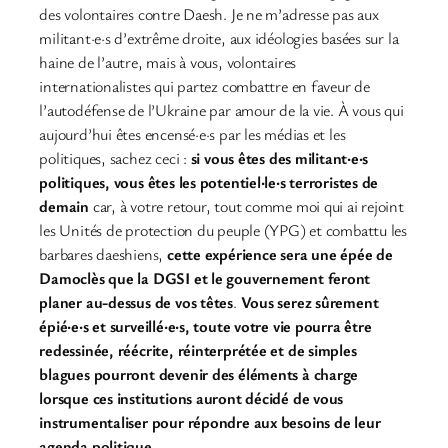
des volontaires contre Daesh. Je ne m’adresse pas aux
militant·e·s d’extrême droite, aux idéologies basées sur la
haine de l’autre, mais à vous, volontaires
internationalistes qui partez combattre en faveur de
l’autodéfense de l’Ukraine par amour de la vie. À vous qui
aujourd’hui êtes encensé·e·s par les médias et les
politiques, sachez ceci :
si vous êtes des militant·e·s
politiques, vous êtes les potentiel·le·s terroristes de
demain
car, à votre retour, tout comme moi qui ai rejoint
les Unités de protection du peuple (YPG) et combattu les
barbares daeshiens,
cette expérience sera une épée de
Damoclès que la DGSI et le gouvernement feront
planer au-dessus de vos têtes
.
Vous serez sûrement
épié·e·s et surveillé·e·s, toute votre vie pourra être
redessinée, réécrite, réinterprétée et de simples
blagues pourront devenir des éléments à charge
lorsque ces institutions auront décidé de vous
instrumentaliser pour répondre aux besoins de leur
agenda politique.