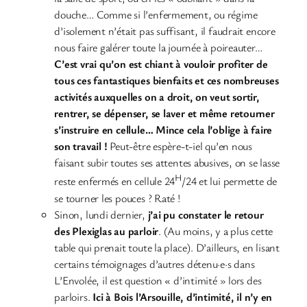
douche… Comme si l’enfermement, ou régime
d’isolement n’était pas suffisant, il faudrait encore
nous faire galérer toute la journée à poireauter…
C’est vrai qu’on est chiant à vouloir profiter de
tous ces fantastiques bienfaits et ces nombreuses
activités auxquelles on a droit, on veut sortir,
rentrer, se dépenser, se laver et même retourner
s’instruire en cellule… Mince cela l’oblige à faire
son travail !
Peut-être espère-t-iel qu’en nous
faisant subir toutes ses attentes abusives, on se lasse
H
reste enfermés en cellule 24
/24 et lui permette de
se tourner les pouces ? Raté !
Sinon, lundi dernier,
j’ai pu constater le retour
des Plexiglas au parloir
. (Au moins, y a plus cette
table qui prenait toute la place). D’ailleurs, en lisant
certains témoignages d’autres détenu·e·s dans
L’Envolée, il est question « d’intimité » lors des
parloirs.
Ici à Bois l’Arsouille, d’intimité, il n’y en