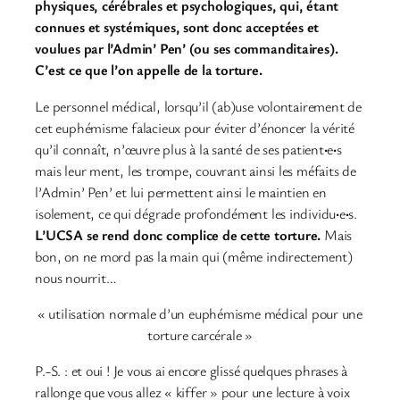
physiques, cérébrales et psychologiques, qui, étant
connues et systémiques, sont donc acceptées et
voulues par l’Admin’ Pen’ (ou ses commanditaires).
C’est ce que l’on appelle de la torture.
Le personnel médical, lorsqu’il (ab)use volontairement de
cet euphémisme falacieux pour éviter d’énoncer la vérité
qu’il connaît, n’œuvre plus à la santé de ses patient
·
e
·
s
mais leur ment, les trompe, couvrant ainsi les méfaits de
l’Admin’ Pen’ et lui permettent ainsi le maintien en
isolement, ce qui dégrade profondément les individu
·
e
·
s.
L’UCSA se rend donc complice de cette torture.
Mais
bon, on ne mord pas la main qui (même indirectement)
nous nourrit…
« utilisation normale d’un euphémisme médical pour une
torture carcérale »
P.-S. : et oui ! Je vous ai encore glissé quelques phrases à
rallonge que vous allez « kiffer » pour une lecture à voix