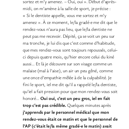
sortez et m’y amenez. – Oui, oui ». Début d’après-
midi, on m’amène à la salle de sport, je précise :
« Si le dentiste appelle, vous me sortez et m’y
amenez ». À ce moment, le/la gradé·e me dit que le
rendez-vous n’aura pas lieu, que le/la dentiste ne
peut pas me recevoir. Dépité, ça se voit un peu sur
ma tronche, je lui dis que c’est comme d’habitude,
que mes rendez-vous sont toujours repoussés, celui-
ci depuis quatre mois, qu’hier encore celui du kiné
aussi… Et là je découvre sur son visage comme un
malaise (mal à l’aise), un air un peu gêné, comme
une once d’empathie mêlée à de la culpabilité. Je
fini le sport, iel me dit qu’il a rappelé le/la dentiste,
qu’iel a fait pression pour que mon rendez-vous soit
honoré…
Oui oui, c’est un peu gros, iel en fait
trop c’est pas crédible.
Quelques minutes après
j’apprends par le personnel médical que mon
rendez-vous était ce matin et que le personnel de
l’AP (c’était le/la même gradé·e le matin) avait