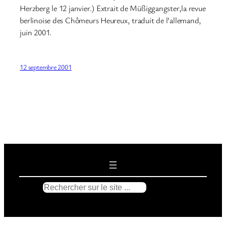
Herzberg le 12 janvier.) Extrait de Müßiggangster,la revue
berlinoise des Chômeurs Heureux, traduit de l’allemand,
juin 2001.
12 septembre 2001
R
e
c