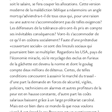
soit le salaire, se fera couper les allocations. Cette version
moderne de la malédiction biblique a néanmoins un angle
mort:qu’adviendra-t-il de tous ceux qui, pour une raison
ou une autre ne s’accommoderont pas de telles exigences?
Les défenseurs de la tolérance-zéro ont-ils pris en compte
ses inévitables conséquences? Vont-ils s’accommoder de
ce qu’il en coûtera socialement? Faute d’une prétendue
«couverture sociale» ce sont des linceuls sociaux qui
pourraient bien se multiplier. Regardons les USA, pays de
l’économie miracle, où le recyclage des exclus en furieux
de la gâchette est devenu la norme et dont le goulag
compte deux millions de détenus. Certes, de telles
conditions concourent à assainir le marché du travail -
d’une part la demande en forces de sécurité, vigiles,
policiers, techniciens en alarmes et autres profiteurs de la
peur est en hausse constante, d’autre part les coûts
salariaux baissent grâce à un large prolétariat carcéral.
Mais est-ce bien dans ce monde-là que nous voulons
vivre? A cet égard,le cas Braeuner est un avertissement à