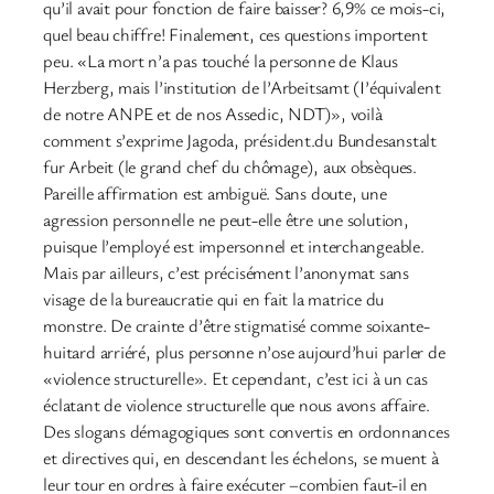
qu’il avait pour fonction de faire baisser? 6,9% ce mois-ci,
quel beau chiffre! Finalement, ces questions importent
peu. «La mort n’a pas touché la personne de Klaus
Herzberg, mais l’institution de l’Arbeitsamt (I’équivalent
de notre ANPE et de nos Assedic, NDT)», voilà
comment s’exprime Jagoda, président.du Bundesanstalt
fur Arbeit (le grand chef du chômage), aux obsèques.
Pareille affirmation est ambiguë. Sans doute, une
agression personnelle ne peut-elle être une solution,
puisque l’employé est impersonnel et interchangeable.
Mais par ailleurs, c’est précisément l’anonymat sans
visage de la bureaucratie qui en fait la matrice du
monstre. De crainte d’être stigmatisé comme soixante-
huitard arriéré, plus personne n’ose aujourd’hui parler de
«violence structurelle». Et cependant, c’est ici à un cas
éclatant de violence structurelle que nous avons affaire.
Des slogans démagogiques sont convertis en ordonnances
et directives qui, en descendant les échelons, se muent à
leur tour en ordres à faire exécuter –combien faut-il en