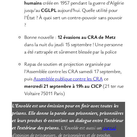
humains
créée en 1957 pendant la guerre d’Algérie
jusqu’au
CGLPL
aujourd’hui. Quelle utilité pour
l’État ? À quoi sert un contre-pouvoir sans pouvoir
?
Bonne nouvelle :
12 évasions au CRA de Metz
dans la nuit du jeudi 15 septembre ! Une personne
a été rattrapée et sûrement blessée par la police
Repas de soutien et projection organisée par
l’Assemblée contre les CRA samedi 17 septembre,
puis
Assemblée publique contre les CRA
ce
mercredi 21 septembre à 19h au CICP
(21 ter rue
Voltaire 75011 Paris)
L’Envolée est une émission pour en finir avec toutes les
prisons. Elle donne la parole aux prisonniers, prisonnières
et leurs proches & entretient un dialogue entre l’intérieur
et l’extérieur des prisons.
L’Envolée est aussi un
journal
d’opinion de prisonniers, de prisonnières et de proches.