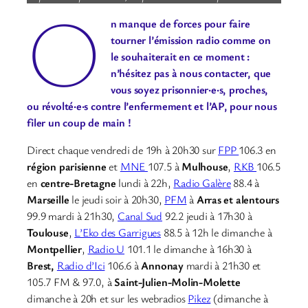
O
n manque de forces pour faire
tourner l’émission radio comme on
le souhaiterait en ce moment :
n’hésitez pas à nous contacter, que
vous soyez prisonnier·e·s, proches,
ou révolté·e·s contre l’enfermement et l’AP, pour nous
filer un coup de main !
Direct chaque vendredi de 19h à 20h30 sur
FPP
106.3 en
région parisienne
et
MNE
107.5 à
Mulhouse
,
RKB
106.5
en
centre-Bretagne
lundi à 22h,
Radio Galère
88.4 à
Marseille
le jeudi soir à 20h30,
PFM
à
Arras et alentours
99.9 mardi à 21h30,
Canal Sud
92.2 jeudi à 17h30 à
Toulouse
,
L’Eko des Garrigues
88.5 à 12h le dimanche à
Montpellier
,
Radio U
101.1 le dimanche à 16h30 à
Brest,
Radio d’Ici
106.6 à
Annonay
mardi à 21h30 et
105.7 FM & 97.0, à
Saint-Julien-Molin-Molette
dimanche à 20h et sur les webradios
Pikez
(dimanche à