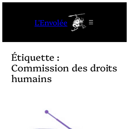
Aller
au
L'Envolée
contenu
Étiquette :
Commission des droits
humains