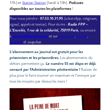
11h) et
Station Station
(lundi à 13h).
Podcasts
disponibles sur toutes les plateformes
!
Pour nous joindre :
07.53.10.31.95
(whatsApp, telegram,
signal,
appels et textos). Pour écrire :
Radio FPP –
L’Envolée, 1 rue de la solidarité, 75019 Paris
,
ou encore
à
contact@lenvolee.net
et sur
instagram
,
twitter
,
facebook
& snapchat.
L’abonnement au journal est gratuit pour les
prisonniers et les prisonnières.
Les abonnements du
dehors permettent ça.
Le numéro 55 est dispo et déjà
censuré par l’Administration pénitentiaire !
Raison de
plus pour le faire tourner un maximum et l’envoyer par
tous les moyens par dessus les murs !