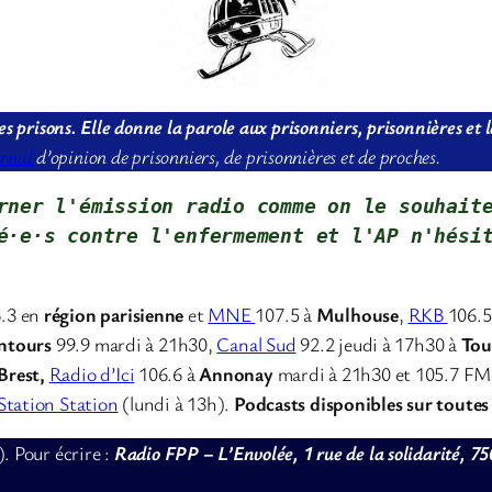
es prisons. Elle donne la parole aux prisonniers, prisonnières et
urnal
d’opinion de prisonniers, de prisonnières et de proches.
rner l'émission radio comme on le souhaite
é·e·s contre l'enfermement et l'AP 
n'hési
.3 en
région parisienne
et
MNE
107.5 à
Mulhouse
,
RKB
106.
entours
99.9 mardi à 21h30,
Canal Sud
92.2 jeudi à 17h30 à
Tou
Brest,
Radio d’Ici
106.6 à
Annonay
mardi à 21h30 et 105.7 FM
Station Station
(lundi à 13h).
Podcasts disponibles sur toutes
). Pour écrire :
Radio FPP – L’Envolée, 1 rue de la solidarité, 75