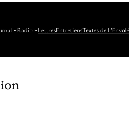
urnal
Radio
Lettres
Entretiens
Textes de L’Envol
tion