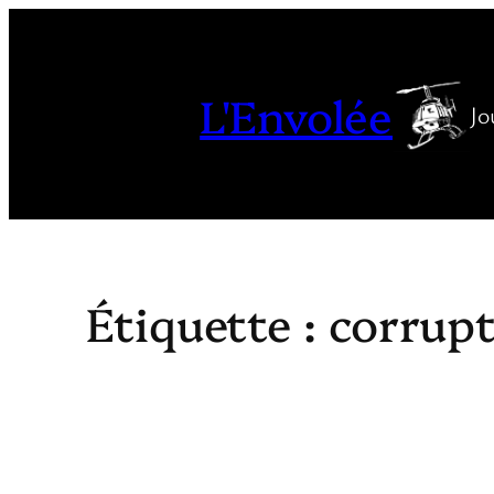
Aller
au
contenu
L'Envolée
Jo
Étiquette :
corrup