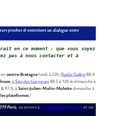
 leurs proches & entretient un dialogue entre
rait en ce moment : que vous soyez 
tez pas à nous contacter
et à 
5 en
centre-Bretagne
lundi à 22h,
Radio Galère
88.4
louse
,
L’Eko des Garrigues
88.5 à 12h le dimanche à
 & 97.0, à
Saint-Julien-Molin-Molette
dimanche à
 les plateformes
!
019 Paris
,
ou encore à
contact@lenvolee.net
et sur