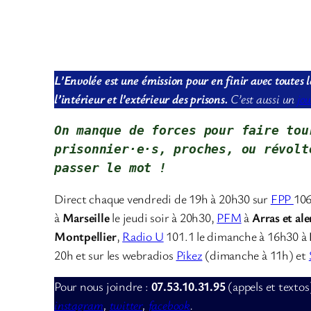
L’Envolée est une émission pour en finir avec toutes l
l’intérieur et l’extérieur des prisons.
C’est aussi un
jo
On manque de forces pour faire tou
prisonnier·e·s, proches, ou révolt
passer le mot !
Direct chaque vendredi de 19h à 20h30 sur
FPP
106
à
Marseille
le jeudi soir à 20h30,
PFM
à
Arras et al
Montpellier
,
Radio U
101.1 le dimanche à 16h30 à
20h et sur les webradios
Pikez
(dimanche à 11h) et
Pour nous joindre :
07.53.10.31.95
(appels et textos
instagram
,
twitter
,
facebook
.