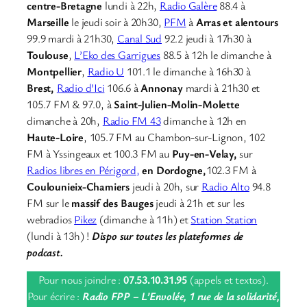
centre-Bretagne
lundi à 22h,
Radio Galère
88.4 à
Marseille
le jeudi soir à 20h30,
PFM
à
Arras et alentours
99.9 mardi à 21h30,
Canal Sud
92.2 jeudi à 17h30 à
Toulouse
,
L’Eko des Garrigues
88.5 à 12h le dimanche à
Montpellier
,
Radio U
101.1 le dimanche à 16h30 à
Brest,
Radio d’Ici
106.6 à
Annonay
mardi à 21h30 et
105.7 FM & 97.0, à
Saint-Julien-Molin-Molette
dimanche à 20h,
Radio FM 43
dimanche à 12h en
Haute-Loire
, 105.7 FM au Chambon-sur-Lignon, 102
FM à Yssingeaux et 100.3 FM au
Puy-en-Velay,
sur
Radios libres en Périgord,
en Dordogne,
102.3 FM à
Coulounieix-Chamiers
jeudi à 20h, sur
Radio Alto
94.8
FM sur le
massif des Bauges
jeudi à 21h et sur les
webradios
Pikez
(dimanche à 11h) et
Station Station
(lundi à 13h) !
Dispo sur toutes les plateformes de
podcast.
Pour nous joindre :
07.53.10.31.95
(appels et textos).
Pour écrire :
Radio FPP – L’Envolée, 1 rue de la solidarité,