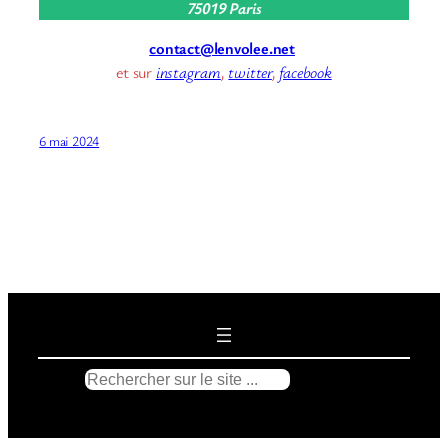
75019 Paris
contact@lenvolee.net
et sur
instagram
,
twitter
,
facebook
6 mai 2024
R
e
c