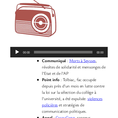
Lecteur
00:00
00:00
audio
Communiqué
:
Morts à Seysses
,
révoltes de solidarité et mensonges de
l’Etat et de l’AP
Point info
: Tolbiac, fac occupée
depuis près d’un mois en lutte contre
la loi sur la sélection du collège à
l’université, a été expulsée:
violences
policières
et stratégies de
communication politiques.
Appel
:
CrazyGang
, rappeur