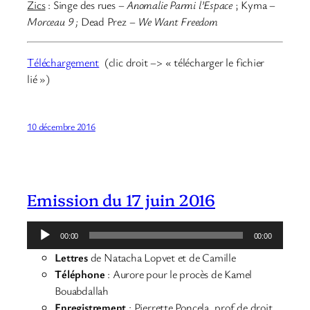
Zics
: Singe des rues –
Anomalie Parmi l’Espace
; Kyma –
Morceau 9 ;
Dead Prez –
We Want Freedom
Téléchargement
(clic droit –> « télécharger le fichier
lié »)
10 décembre 2016
Emission du 17 juin 2016
Lecteur
00:00
00:00
audio
Lettres
de Natacha Lopvet et de Camille
Téléphone
: Aurore pour le procès de Kamel
Bouabdallah
Enregistrement
: Pierrette Poncela, prof de droit,