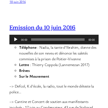
18 juin 2016
Emission du 10 juin 2016
Lecteur
00:00
00:00
audio
Téléphone
: Nadia, la tante d’Ibrahim, donne des
nouvelles de son neveu et dénonce les saletés
commises à la prison de Poitier-Vivonne
Lettre
: Thierry Coppola (Lannemezan 2017)
Brèves
Sur le Mouvement
–> Defcol, K d’école, la radio, tout le monde déteste la
police…
–> Cantine et Concert de soutien aux manifestants
inculpés : 17 juin au Condensateur, 43 rue de Staligrad,