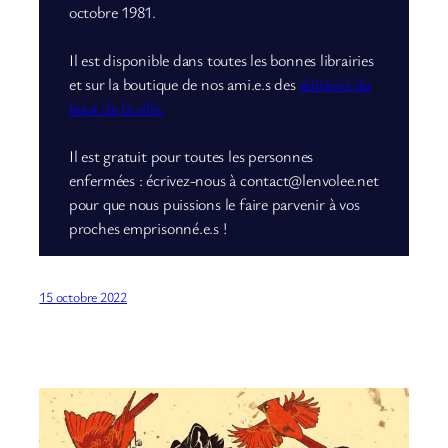
octobre 1981.
Il est disponible dans toutes les bonnes librairies
et sur la boutique de nos ami.e.s des
éditions du
bout de la ville.
Il est gratuit pour toutes les personnes
enfermées : écrivez-nous à contact@lenvolee.net
pour que nous puissions le faire parvenir à vos
proches emprisonné.e.s !
15 octobre 2022