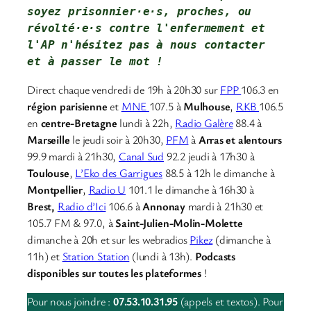
soyez prisonnier·e·s, proches, ou 
révolté·e·s contre l'enfermement et 
l'AP 
n'hésitez pas à nous contacter
et à passer le mot !
Direct chaque vendredi de 19h à 20h30 sur
FPP
106.3 en
région parisienne
et
MNE
107.5 à
Mulhouse
,
RKB
106.5
en
centre-Bretagne
lundi à 22h,
Radio Galère
88.4 à
Marseille
le jeudi soir à 20h30,
PFM
à
Arras et alentours
99.9 mardi à 21h30,
Canal Sud
92.2 jeudi à 17h30 à
Toulouse
,
L’Eko des Garrigues
88.5 à 12h le dimanche à
Montpellier
,
Radio U
101.1 le dimanche à 16h30 à
Brest,
Radio d’Ici
106.6 à
Annonay
mardi à 21h30 et
105.7 FM & 97.0, à
Saint-Julien-Molin-Molette
dimanche à 20h et sur les webradios
Pikez
(dimanche à
11h) et
Station Station
(lundi à 13h).
Podcasts
disponibles sur toutes les plateformes
!
Pour nous joindre :
07.53.10.31.95
(appels et textos). Pour