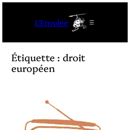
Aller
au
L'Envolée
contenu
Étiquette :
droit
européen