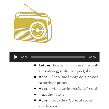
Lecteur
00:00
00:00
audio
Lettres :
Gaëtan, d’un prisonnier G20
à Hambourg, et de Erdoğan Çakir
Appel :
Rédouane limogé de la poste à
sa sortie de prison
Appel
:
Manu sur le procès du 18 mai
Tract de matons
Appel :
Lidya du « Collectif soutien
aux détenus »