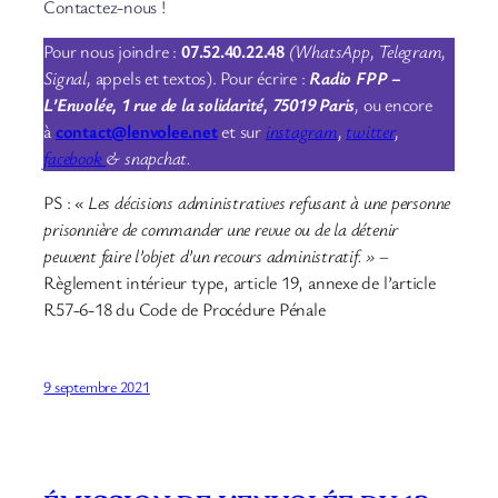
Contactez-nous !
Pour nous joindre :
07.52.40.22.48
(WhatsApp, Telegram,
Signal,
appels et textos). Pour écrire :
Radio FPP –
L’Envolée, 1 rue de la solidarité, 75019 Paris
,
ou encore
à
contact@lenvolee.net
et sur
instagram
,
twitter
,
facebook
& snapchat.
PS :
« Les décisions administratives refusant à une personne
prisonnière de commander une revue ou de la détenir
peuvent faire l’objet d’un recours administratif. »
–
Règlement intérieur type, article 19, annexe de l’article
R57-6-18 du Code de Procédure Pénale
9 septembre 2021