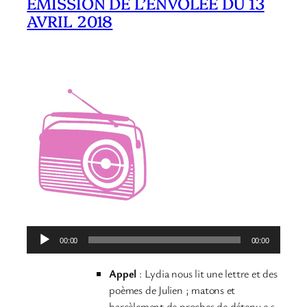
ÉMISSION DE L’ENVOLÉE DU 13
AVRIL 2018
Lecteur
00:00
00:00
audio
Appel
: Lydia nous lit une lettre et des
poèmes de Julien ; matons et
harcèlement de proches de détenu.e.s