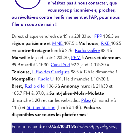
n’hésitez pas à nous contacter, que
vous soyez prisonnier·e·s, proches,
ou révolté·e·s contre l’enfermement et l’AP, pour nous
filer un coup de main !
Direct chaque vendredi de 19h à 20h30 sur
FPP
106.3 en
région parisienne
et
MNE
107.5 à
Mulhouse
,
RKB
106.5
en
centre-Bretagne
lundi à 22h,
Radio Galère
88.4 à
Marseille
le jeudi soir à 20h30,
PFM
à
Arras et alentours
99.9 mardi à 21h30,
Canal Sud
92.2 jeudi à 17h30 à
Toulouse
,
L’Eko des Garrigues
88.5 à 12h le dimanche à
Montpellier
,
Radio U
101.1 le dimanche à 16h30 à
Brest,
Radio d’Ici
106.6 à
Annonay
mardi à 21h30 et
105.7 FM & 97.0, à
Saint-Julien-Molin-Molette
dimanche à 20h et sur les webradios
Pikez
(dimanche à
11h) et
Station Station
(lundi à 13h).
Podcasts
disponibles sur toutes les plateformes
!
Pour nous joindre :
07.53.10.31.95
(whatsApp, telegram,