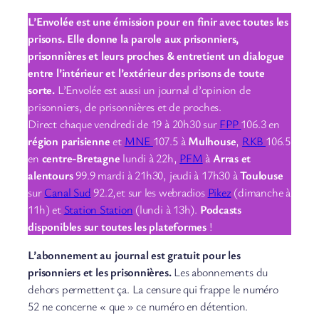
L’Envolée est une émission pour en finir avec toutes les
prisons. Elle donne la parole aux prisonniers,
prisonnières et leurs proches & entretient un dialogue
entre l’intérieur et l’extérieur des prisons de toute
sorte.
L’Envolée est aussi un journal d’opinion de
prisonniers, de prisonnières et de proches.
Direct chaque vendredi de 19 à 20h30 sur
FPP
106.3 en
région parisienne
et
MNE
107.5 à
Mulhouse
,
RKB
106.5
en
centre-Bretagne
lundi à 22h,
PFM
à
Arras et
alentours
99.9 mardi à 21h30, jeudi à 17h30 à
Toulouse
sur
Canal Sud
92.2,et sur les webradios
Pikez
(dimanche à
11h) et
Station Station
(lundi à 13h).
Podcasts
disponibles sur toutes les plateformes
!
L’abonnement au journal est gratuit pour les
prisonniers et les prisonnières.
Les abonnements du
dehors permettent ça. La censure qui frappe le numéro
52 ne concerne « que » ce numéro en détention.