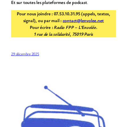
Et sur toutes les plateformes de podcast
.
Pour nous joindre : 07.53.10.31.95 (appels, textos,
signal), ou par mail :
contact@lenvolee.net
Pour écrire :
Radio FPP – L’Envolée
.
1 rue de la solidarité, 75019 Paris
29 décembre 2025