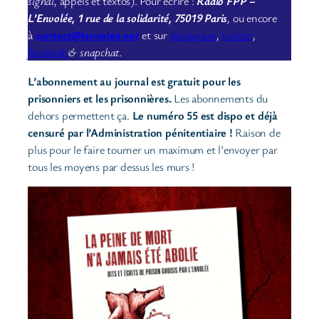
signal,
appels et textos). Pour écrire :
Radio FPP –
L’Envolée, 1 rue de la solidarité, 75019 Paris
,
ou encore
à
contact@lenvolee.net
et sur
instagram
,
twitter
,
facebook
& snapchat.
L’abonnement au journal est gratuit pour les
prisonniers et les prisonnières.
Les abonnements du
dehors permettent ça.
Le numéro 55 est dispo et déjà
censuré par l’Administration pénitentiaire !
Raison de
plus pour le faire tourner un maximum et l’envoyer par
tous les moyens par dessus les murs !