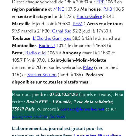
Direct chaque vendredi de 19h à 20h30 sur
FPP
106.3 en
région parisienne
et
MNE
107.5 à
Mulhouse
,
RKB
106.5
en
centre-Bretagne
lundi à 22h,
Radio Galère
88.4 à
Marseille
le jeudi soir à 20h30,
PFM
à
Arras et alentours
99.9 mardi à 21h30,
Canal Sud
92.2 jeudi à 17h30 à
Toulouse
,
L’Eko des Garrigues
88.5 à 12h le dimanche à
Montpellier
,
Radio U
101.1 le dimanche à 16h30 à
Brest,
Radio d’Ici
106.6 à
Annonay
mardi à 21h30 et
105.7 FM & 97.0, à
Saint-Julien-Molin-Molette
dimanche à 20h et sur les webradios
Pikez
(dimanche à
11h) et
Station Station
(lundi à 13h).
Podcasts
disponibles sur toutes les plateformes
!
Pour nous joindre :
07.53.10.31.95
(appels et textos). Pour
écrire :
Radio FPP – L’Envolée, 1 rue de la solidarité,
75019 Paris
,
ou encore à
contact@lenvolee.net
et sur
instagram
,
twitter
,
facebook
.
L’abonnement au journal est gratuit pour les
prisonniers et les prisonnières.
Le numéro 55 est dispo