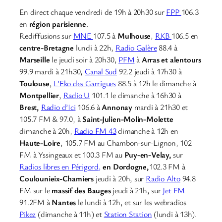
En direct chaque vendredi de 19h à 20h30 sur
FPP
106.3
en
région parisienne
.
Rediffusions sur
MNE
107.5 à
Mulhouse
,
RKB
106.5 en
centre-Bretagne
lundi à 22h,
Radio Galère
88.4 à
Marseille
le jeudi soir à 20h30,
PFM
à
Arras et alentours
99.9 mardi à 21h30,
Canal Sud
92.2 jeudi à 17h30 à
Toulouse
,
L’Eko des Garrigues
88.5 à 12h le dimanche à
Montpellier
,
Radio U
101.1 le dimanche à 16h30 à
Brest,
Radio d’Ici
106.6 à
Annonay
mardi à 21h30 et
105.7 FM & 97.0, à
Saint-Julien-Molin-Molette
dimanche à 20h,
Radio FM 43
dimanche à 12h en
Haute-Loire
, 105.7 FM au Chambon-sur-Lignon, 102
FM à Yssingeaux et 100.3 FM au
Puy-en-Velay,
sur
Radios libres en Périgord,
en Dordogne,
102.3 FM à
Coulounieix-Chamiers
jeudi à 20h, sur
Radio Alto
94.8
FM sur le
massif des Bauges
jeudi à 21h, sur
Jet FM
91.2FM à
Nantes
le lundi à 12h, et sur les webradios
Pikez
(dimanche à 11h) et
Station Station
(lundi à 13h).