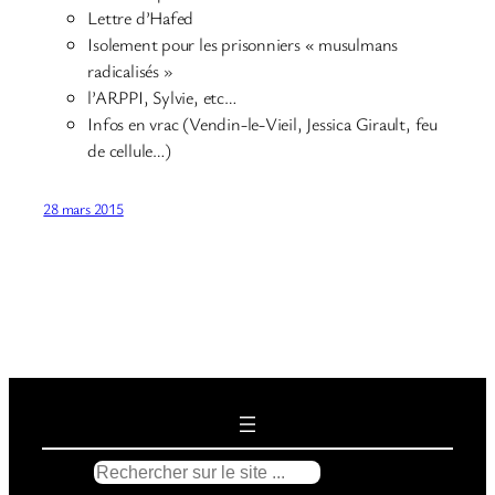
Lettre d’Hafed
Isolement pour les prisonniers « musulmans
radicalisés »
l’ARPPI, Sylvie, etc…
Infos en vrac (Vendin-le-Vieil, Jessica Girault, feu
de cellule…)
28 mars 2015
R