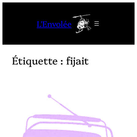
Aller
au
L'Envolée
contenu
Étiquette :
fijait