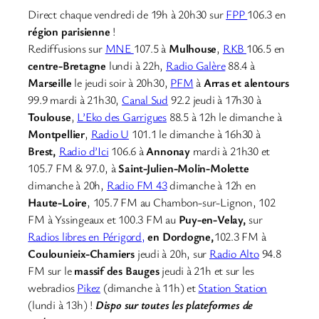
Direct chaque vendredi de 19h à 20h30 sur
FPP
106.3 en
région parisienne
!
Rediffusions sur
MNE
107.5 à
Mulhouse
,
RKB
106.5 en
centre-Bretagne
lundi à 22h,
Radio Galère
88.4 à
Marseille
le jeudi soir à 20h30,
PFM
à
Arras et alentours
99.9 mardi à 21h30,
Canal Sud
92.2 jeudi à 17h30 à
Toulouse
,
L’Eko des Garrigues
88.5 à 12h le dimanche à
Montpellier
,
Radio U
101.1 le dimanche à 16h30 à
Brest,
Radio d’Ici
106.6 à
Annonay
mardi à 21h30 et
105.7 FM & 97.0, à
Saint-Julien-Molin-Molette
dimanche à 20h,
Radio FM 43
dimanche à 12h en
Haute-Loire
, 105.7 FM au Chambon-sur-Lignon, 102
FM à Yssingeaux et 100.3 FM au
Puy-en-Velay,
sur
Radios libres en Périgord,
en Dordogne,
102.3 FM à
Coulounieix-Chamiers
jeudi à 20h, sur
Radio Alto
94.8
FM sur le
massif des Bauges
jeudi à 21h et sur les
webradios
Pikez
(dimanche à 11h) et
Station Station
(lundi à 13h) !
Dispo sur toutes les plateformes de