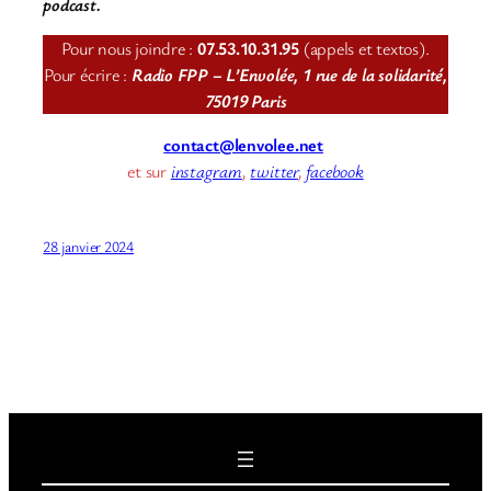
podcast.
Pour nous joindre :
07.53.10.31.95
(appels et textos).
Pour écrire :
Radio FPP – L’Envolée, 1 rue de la solidarité,
75019 Paris
contact@lenvolee.net
et sur
instagram
,
twitter
,
facebook
28 janvier 2024