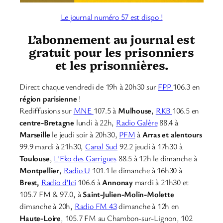
Le journal numéro 57 est dispo !
L’abonnement au journal est
gratuit pour les prisonniers
et les prisonnières.
Direct chaque vendredi de 19h à 20h30 sur
FPP
106.3 en
région parisienne
!
Rediffusions sur
MNE
107.5 à
Mulhouse
,
RKB
106.5 en
centre-Bretagne
lundi à 22h,
Radio Galère
88.4 à
Marseille
le jeudi soir à 20h30,
PFM
à
Arras et alentours
99.9 mardi à 21h30,
Canal Sud
92.2 jeudi à 17h30 à
Toulouse
,
L’Eko des Garrigues
88.5 à 12h le dimanche à
Montpellier
,
Radio U
101.1 le dimanche à 16h30 à
Brest,
Radio d’Ici
106.6 à
Annonay
mardi à 21h30 et
105.7 FM & 97.0, à
Saint-Julien-Molin-Molette
dimanche à 20h,
Radio FM 43
dimanche à 12h en
Haute-Loire
, 105.7 FM au Chambon-sur-Lignon, 102