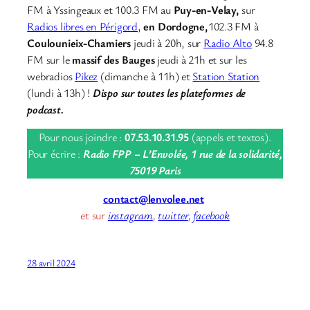
FM à Yssingeaux et 100.3 FM au
Puy-en-Velay,
sur
Radios libres en Périgord,
en Dordogne,
102.3 FM à
Coulounieix-Chamiers
jeudi à 20h, sur
Radio Alto
94.8
FM sur le
massif des Bauges
jeudi à 21h et sur les
webradios
Pikez
(dimanche à 11h) et
Station Station
(lundi à 13h) !
Dispo sur toutes les plateformes de
podcast.
Pour nous joindre :
07.53.10.31.95
(appels et textos).
Pour écrire :
Radio FPP – L’Envolée, 1 rue de la solidarité,
75019 Paris
contact@lenvolee.net
et sur
instagram
,
twitter
,
facebook
28 avril 2024