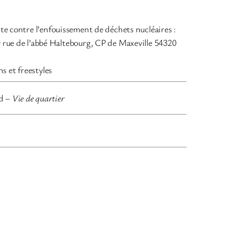
flèches
haut/bas
tte contre l’enfouissement de déchets nucléaires :
pour
00 rue de l’abbé Haltebourg, CP de Maxeville 54320
augmenter
ou
s et freestyles
diminuer
le
nd –
Vie de quartier
volume.