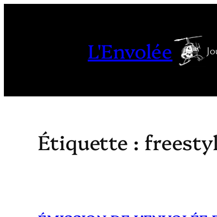
Aller
au
contenu
L'Envolée
Jo
Étiquette :
freesty