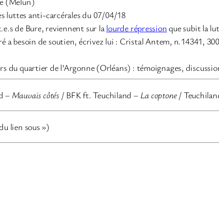
ne (Melun)
les luttes anti-carcérales du 07/04/18
t.e.s de Bure, reviennent sur la
lourde répression
que subit la lu
ré a besoin de soutien, écrivez lui : Cristal Antem, n.14341, 3
rs du quartier de l’Argonne (Orléans) : témoignages, discussion
nd –
Mauvais côtés
/ BFK ft. Teuchiland –
La coptone
/ Teuchila
 du lien sous »)