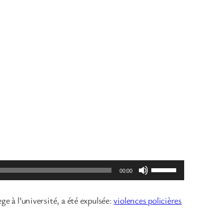
Utilisez
00:00
les
flèches
ège à l’université, a été expulsée:
violences policières
haut/bas
pour