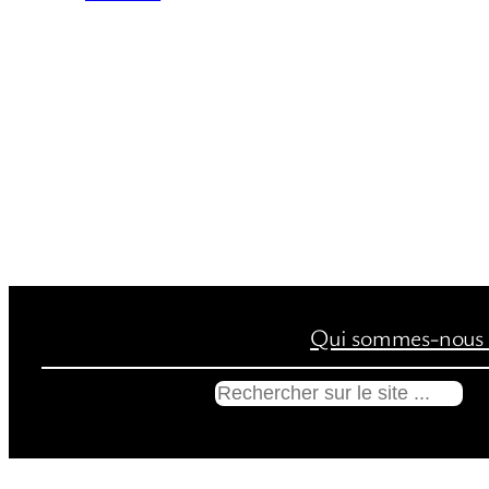
Qui sommes-nous 
R
e
c