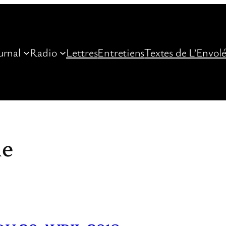
urnal
Radio
Lettres
Entretiens
Textes de L’Envol
le