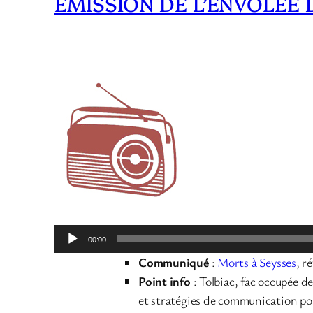
ÉMISSION DE L’ENVOLÉE D
Lecteur
00:00
audio
Communiqué
:
Morts à Seysses
, r
Point info
: Tolbiac, fac occupée dep
et stratégies de communication pol