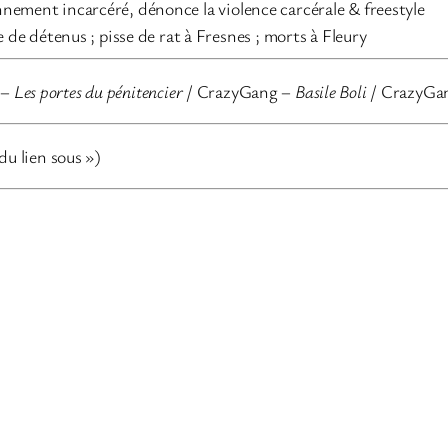
nnement incarcéré, dénonce la violence carcérale & freestyle
e de détenus ; pisse de rat à Fresnes ; morts à Fleury
 –
Les portes du pénitencier
/ CrazyGang –
Basile Boli
/ CrazyGa
 du lien sous »)