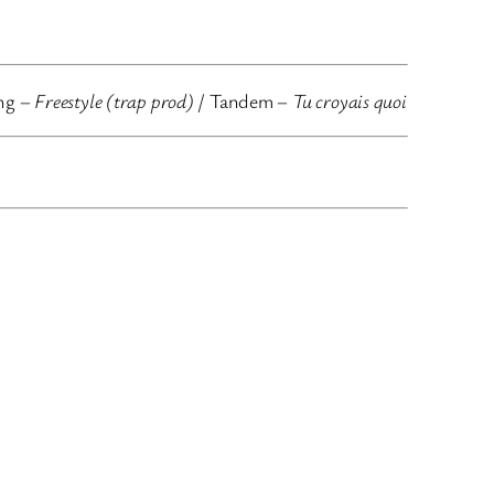
augmenter
ou
diminuer
ng –
Freestyle (trap prod)
/ Tandem –
Tu croyais quoi
le
volume.