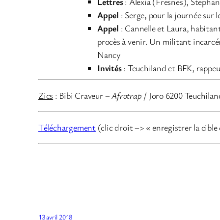
Lettres
: Alexia (Fresnes), Stepha
Appel
: Serge, pour la journée sur 
Appel
: Cannelle et Laura, habitan
procès à venir. Un militant incarcé
Nancy
Invités
: Teuchiland et BFK, rappeu
Zics
: Bibi Craveur –
Afrotrap
/ Joro 6200 Teuchila
Téléchargement
(clic droit –> « enregistrer la cible
13 avril 2018