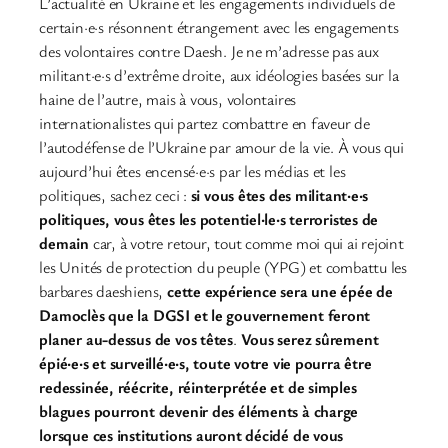
L’actualité en Ukraine et les engagements individuels de
certain·e·s résonnent étrangement avec les engagements
des volontaires contre Daesh. Je ne m’adresse pas aux
militant·e·s d’extrême droite, aux idéologies basées sur la
haine de l’autre, mais à vous, volontaires
internationalistes qui partez combattre en faveur de
l’autodéfense de l’Ukraine par amour de la vie. À vous qui
aujourd’hui êtes encensé·e·s par les médias et les
politiques, sachez ceci :
si vous êtes des militant·e·s
politiques, vous êtes les potentiel·le·s terroristes de
demain
car, à votre retour, tout comme moi qui ai rejoint
les Unités de protection du peuple (YPG) et combattu les
barbares daeshiens,
cette expérience sera une épée de
Damoclès que la DGSI et le gouvernement feront
planer au-dessus de vos têtes
.
Vous serez sûrement
épié·e·s et surveillé·e·s, toute votre vie pourra être
redessinée, réécrite, réinterprétée et de simples
blagues pourront devenir des éléments à charge
lorsque ces institutions auront décidé de vous