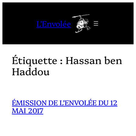
Aller
au
L'Envolée
contenu
Étiquette :
Hassan ben
Haddou
ÉMISSION DE L’ENVOLÉE DU 12
MAI 2017