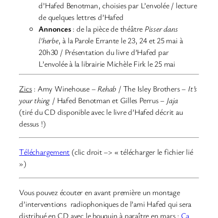
d’Hafed Benotman, choisies par L’envolée / lecture
de quelques lettres d’Hafed
Annonces
: de la pièce de théâtre
Pisser dans
l’herbe
, à la Parole Errante le 23, 24 et 25 mai à
20h30 / Présentation du livre d’Hafed par
L’envolée à la librairie Michèle Firk le 25 mai
Zics
: Amy Winehouse –
Rehab
/ The Isley Brothers –
It’s
your thing
/ Hafed Benotman et Gilles Perrus –
Jaja
(tiré du CD disponible avec le livre d’Hafed décrit au
dessus !)
Téléchargement
(clic droit –> « télécharger le fichier lié
»)
Vous pouvez écouter en avant première un montage
d’interventions radiophoniques de l’ami Hafed qui sera
distribué en CD avec le bouquin à paraître en mars :
Ca