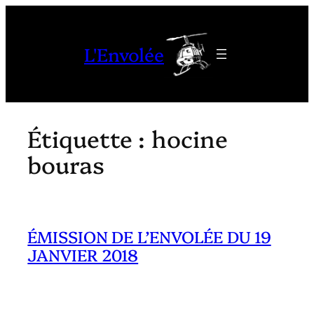
Aller
au
L'Envolée
contenu
Étiquette :
hocine
bouras
ÉMISSION DE L’ENVOLÉE DU 19
JANVIER 2018