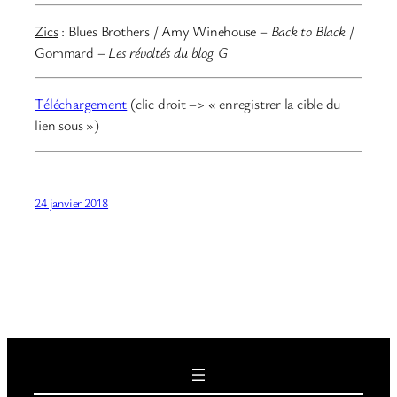
Zics
: Blues Brothers / Amy Winehouse –
Back to Black
/
Gommard –
Les révoltés du blog G
Téléchargement
(clic droit –> « enregistrer la cible du
lien sous »)
24 janvier 2018