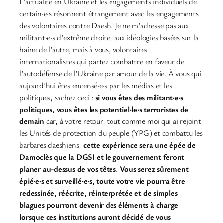
L’actualité en Ukraine et les engagements individuels de
certain·e·s résonnent étrangement avec les engagements
des volontaires contre Daesh. Je ne m’adresse pas aux
militant·e·s d’extrême droite, aux idéologies basées sur la
haine de l’autre, mais à vous, volontaires
internationalistes qui partez combattre en faveur de
l’autodéfense de l’Ukraine par amour de la vie. À vous qui
aujourd’hui êtes encensé·e·s par les médias et les
politiques, sachez ceci :
si vous êtes des militant·e·s
politiques, vous êtes les potentiel·le·s terroristes de
demain
car, à votre retour, tout comme moi qui ai rejoint
les Unités de protection du peuple (YPG) et combattu les
barbares daeshiens,
cette expérience sera une épée de
Damoclès que la DGSI et le gouvernement feront
planer au-dessus de vos têtes
.
Vous serez sûrement
épié·e·s et surveillé·e·s, toute votre vie pourra être
redessinée, réécrite, réinterprétée et de simples
blagues pourront devenir des éléments à charge
lorsque ces institutions auront décidé de vous