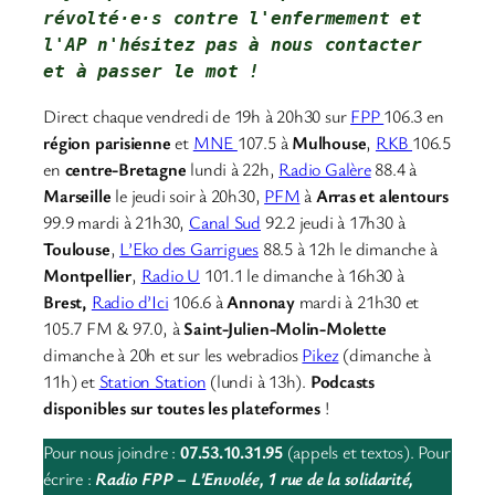
révolté·e·s contre l'enfermement et 
l'AP 
n'hésitez pas à nous contacter
et à passer le mot !
Direct chaque vendredi de 19h à 20h30 sur
FPP
106.3 en
région parisienne
et
MNE
107.5 à
Mulhouse
,
RKB
106.5
en
centre-Bretagne
lundi à 22h,
Radio Galère
88.4 à
Marseille
le jeudi soir à 20h30,
PFM
à
Arras et alentours
99.9 mardi à 21h30,
Canal Sud
92.2 jeudi à 17h30 à
Toulouse
,
L’Eko des Garrigues
88.5 à 12h le dimanche à
Montpellier
,
Radio U
101.1 le dimanche à 16h30 à
Brest,
Radio d’Ici
106.6 à
Annonay
mardi à 21h30 et
105.7 FM & 97.0, à
Saint-Julien-Molin-Molette
dimanche à 20h et sur les webradios
Pikez
(dimanche à
11h) et
Station Station
(lundi à 13h).
Podcasts
disponibles sur toutes les plateformes
!
Pour nous joindre :
07.53.10.31.95
(appels et textos). Pour
écrire :
Radio FPP – L’Envolée, 1 rue de la solidarité,