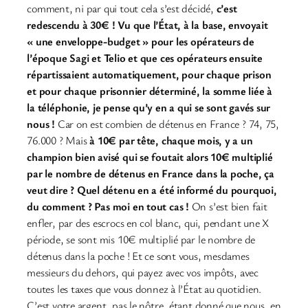
comment, ni par qui tout cela s’est décidé,
c’est
redescendu à 30€ !
Vu que l’État, à la base, envoyait
« une enveloppe-budget » pour les opérateurs de
l’époque Sagi et Telio et que ces opérateurs ensuite
répartissaient automatiquement, pour chaque prison
et pour chaque prisonnier déterminé, la somme liée à
la téléphonie, je pense qu’y en a qui se sont gavés sur
nous !
Car on est combien de détenus en France ? 74, 75,
76.000 ? Mais
à 10€ par tête, chaque mois, y a un
champion bien avisé qui se foutait alors 10€ multiplié
par le nombre de détenus en France dans la poche, ça
veut dire ?
Quel détenu en a été informé du pourquoi,
du comment ? Pas moi en tout cas !
On s’est bien fait
enfler, par des escrocs en col blanc, qui, pendant une X
période, se sont mis 10€ multiplié par le nombre de
détenus dans la poche ! Et ce sont vous, mesdames
messieurs du dehors, qui payez avec vos impôts, avec
toutes les taxes que vous donnez à l’État au quotidien.
C’est votre argent, pas le nôtre, étant donné que nous, en