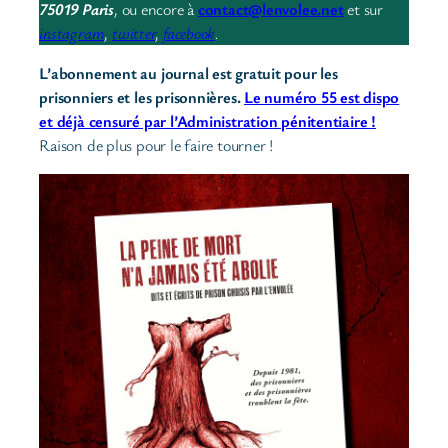
75019 Paris
,
ou encore à
contact@lenvolee.net
et sur
instagram
,
twitter
,
facebook
.
L’abonnement au journal est gratuit pour les
prisonniers et les prisonnières.
Le numéro 55 est dispo
et déjà censuré par l’Administration pénitentiaire !
Raison de plus pour le faire tourner !