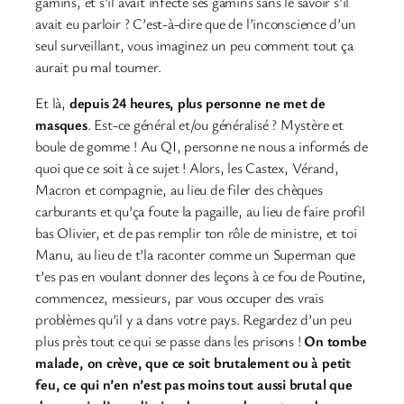
gamins, et s’il avait infecté ses gamins sans le savoir s’il
avait eu parloir ? C’est-à-dire que de l’inconscience d’un
seul surveillant, vous imaginez un peu comment tout ça
aurait pu mal tourner.
Et là,
depuis 24 heures, plus personne ne met de
masques
. Est-ce général et/ou généralisé ? Mystère et
boule de gomme ! Au QI, personne ne nous a informés de
quoi que ce soit à ce sujet ! Alors, les Castex, Vérand,
Macron et compagnie, au lieu de filer des chèques
carburants et qu’ça foute la pagaille, au lieu de faire profil
bas Olivier, et de pas remplir ton rôle de ministre, et toi
Manu, au lieu de t’la raconter comme un Superman que
t’es pas en voulant donner des leçons à ce fou de Poutine,
commencez, messieurs, par vous occuper des vrais
problèmes qu’il y a dans votre pays. Regardez d’un peu
plus près tout ce qui se passe dans les prisons !
On tombe
malade, on crève, que ce soit brutalement ou à petit
feu, ce qui n’en n’est pas moins tout aussi brutal que