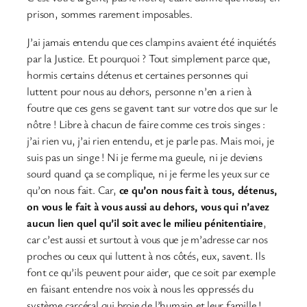
prison, sommes rarement imposables.
J’ai jamais entendu que ces clampins avaient été inquiétés
par la Justice. Et pourquoi ? Tout simplement parce que,
hormis certains détenus et certaines personnes qui
luttent pour nous au dehors, personne n’en a rien à
foutre que ces gens se gavent tant sur votre dos que sur le
nôtre ! Libre à chacun de faire comme ces trois singes :
j’ai rien vu, j’ai rien entendu, et je parle pas. Mais moi, je
suis pas un singe ! Ni je ferme ma gueule, ni je deviens
sourd quand ça se complique, ni je ferme les yeux sur ce
qu’on nous fait. Car,
ce qu’on nous fait à tous, détenus,
on vous le fait à vous aussi au dehors, vous qui n’avez
aucun lien quel qu’il soit avec le milieu pénitentiaire
,
car c’est aussi et surtout à vous que je m’adresse car nos
proches ou ceux qui luttent à nos côtés, eux, savent. Ils
font ce qu’ils peuvent pour aider, que ce soit par exemple
en faisant entendre nos voix à nous les oppressés du
système carcéral qui broie de l’humain et leur famille !