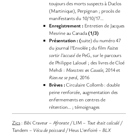
toujours des morts suspects à Duclos
(Martinique), Perpignan ; procès de
manifestants du 10/10/17…
Enregistrement :
Entretien de Jacques
Mesrine au Canada
(1/3)
Présentation : (
suite) du numéro 47
du journal l’Envolée
;
du film
Faites
sortir l’accusé
de PeG, sur le parcours
de Philippe Lalouel ; des livres de Cloé
Mehdi :
Monstres en Cavale,
2014 et
Rien ne se perd
, 2016
Brèves :
Circulaire Collomb : double
peine renforcée, augmentation des
enfermements en centres de
rétention… ; témoignages
Zics
:
Bibi
Craveur
– Afrorate /
LIM
– Tout était calculé /
Tandem
– Vécu de poissard /
Heus L’enfoiré
– BLX