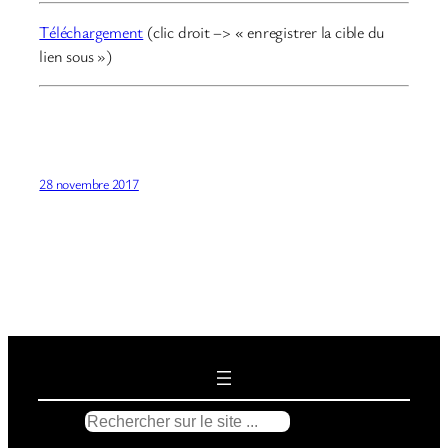
Téléchargement
(clic droit –> « enregistrer la cible du
lien sous »)
28 novembre 2017
R