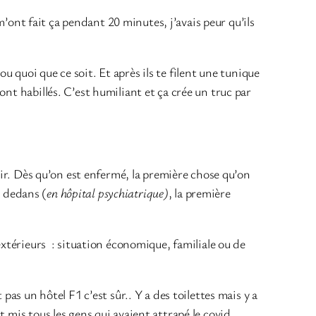
 m’ont fait ça pendant 20 minutes, j’avais peur qu’ils
 ou quoi que ce soit. Et après ils te filent une tunique
nt habillés. C’est humiliant et ça crée un truc par
isir. Dès qu’on est enfermé, la première chose qu’on
à dedans (
en hôpital psychiatrique)
, la première
extérieurs : situation économique, familiale ou de
pas un hôtel F1 c’est sûr.. Y a des toilettes mais y a
 mis tous les gens qui avaient attrapé le covid.