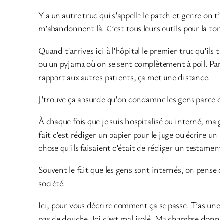
Y a un autre truc qui s’appelle le patch et genre on t
m’abandonnent là. C’est tous leurs outils pour la tor
Quand t’arrives ici à l’hôpital le premier truc qu’ils 
ou un pyjama où on se sent complètement à poil. Parc
rapport aux autres patients, ça met une distance.
J’trouve ça absurde qu’on condamne les gens parce q
À chaque fois que je suis hospitalisé ou interné, ma 
fait c’est rédiger un papier pour le juge ou écrire un
chose qu’ils faisaient c’était de rédiger un testamen
Souvent le fait que les gens sont internés, on pense
société.
Ici, pour vous décrire comment ça se passe. T’as une p
pas de douche. Ici c’est mal isolé. Ma chambre donne 