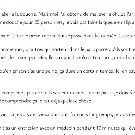
aller à la douche. Mais moi j’ai obtenu de me lever à 8h. Et j’arr
une douche pour 20 personnes, je vais pas faire la queue en slip 
u pain. C’est le premier truc qui se passe dans la journée. C’es
 comme moi, d’autres qui sortent dans le parc parce qu’ils sont au
mes clés, mon portefeuille ou quoi. Ils m’ont tout pris, donc bon j
 qu’en prison t’as une peine, ça dure un certain temps. Ici en ps
e comprends pas ce qu’ils veulent de moi. Je sais pas si je dois f
de comprendre ça, c’est déjà quelque chose.
 vie. Ici je vois des vieux qui sont là depuis longtemps, je vois 
 t’as un entretien avec un médecin pendant 10 minutes qui évalu