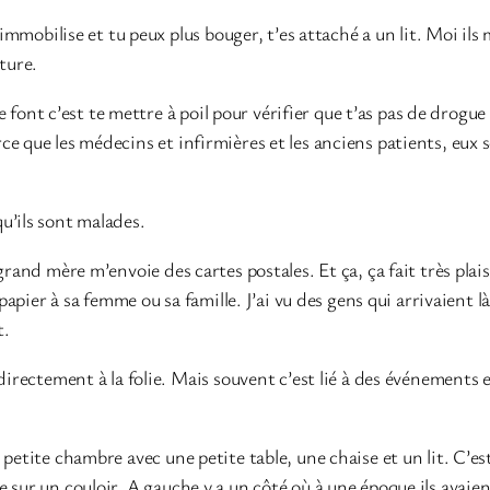
’immobilise et tu peux plus bouger, t’es attaché a un lit. Moi ils
ture.
te font c’est te mettre à poil pour vérifier que t’as pas de drogue
e que les médecins et infirmières et les anciens patients, eux so
u’ils sont malades.
grand mère m’envoie des cartes postales. Et ça, ça fait très pla
 papier à sa femme ou sa famille. J’ai vu des gens qui arrivaient l
t.
 directement à la folie. Mais souvent c’est lié à des événements 
etite chambre avec une petite table, une chaise et un lit. C’est 
sur un couloir. A gauche y a un côté où à une époque ils avaient