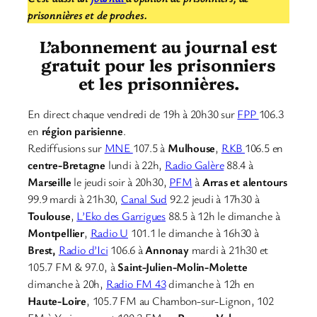
prisonnières et de proches.
L’abonnement au journal est
gratuit pour les prisonniers
et les prisonnières.
En direct chaque vendredi de 19h à 20h30 sur
FPP
106.3
en
région parisienne
.
Rediffusions sur
MNE
107.5 à
Mulhouse
,
RKB
106.5 en
centre-Bretagne
lundi à 22h,
Radio Galère
88.4 à
Marseille
le jeudi soir à 20h30,
PFM
à
Arras et alentours
99.9 mardi à 21h30,
Canal Sud
92.2 jeudi à 17h30 à
Toulouse
,
L’Eko des Garrigues
88.5 à 12h le dimanche à
Montpellier
,
Radio U
101.1 le dimanche à 16h30 à
Brest,
Radio d’Ici
106.6 à
Annonay
mardi à 21h30 et
105.7 FM & 97.0, à
Saint-Julien-Molin-Molette
dimanche à 20h,
Radio FM 43
dimanche à 12h en
Haute-Loire
, 105.7 FM au Chambon-sur-Lignon, 102