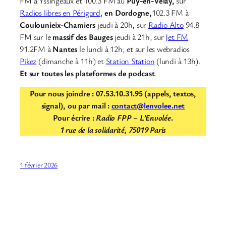
FM à Yssingeaux et 100.3 FM au
Puy-en-Velay,
sur
Radios libres en Périgord,
en Dordogne,
102.3 FM à
Coulounieix-Chamiers
jeudi à 20h, sur
Radio Alto
94.8
FM sur le
massif des Bauges
jeudi à 21h, sur
Jet FM
91.2FM à
Nantes
le lundi à 12h, et sur les webradios
Pikez
(dimanche à 11h) et
Station Station
(lundi à 13h).
Et sur toutes les plateformes de podcast
.
Pour nous joindre : 07.53.10.31.95 (appels, textos,
signal), ou par mail :
contact@lenvolee.net
Pour écrire :
Radio FPP – L’Envolée
.
1 rue de la solidarité, 75019 Paris
1 février 2026