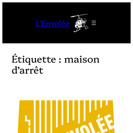
Aller
au
L'Envolée
contenu
Étiquette :
maison
d’arrêt