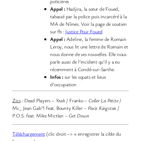
policières
Appel
:
Hadjira, la sœur de Foued,
tabassé par la police puis incarcéré à la
MA de Nîmes. Voir la page de soutien
sur fb :
Justice Pour Foued
Appel :
Adeline, la femme de Romain
Leroy, nous lit une lettre de Romain et
nous donne de ses nouvelles. Elle nous
parle aussi de l’incident qu’il y a eu
récemment à Condé-sur-Sarthe.
Infos :
sur les squats et lieux
d’occupation
Zics
: Dead Players –
Yeah
/ Franko –
Coller La Petite
/
Mc_ Jean Gab’1 feat. Bounty Killer
– Paris Kingston
/
P.O.S. feat. Mike Mictlan
– Get Down
Téléchargement
(clic droit –> « enregistrer la cible du