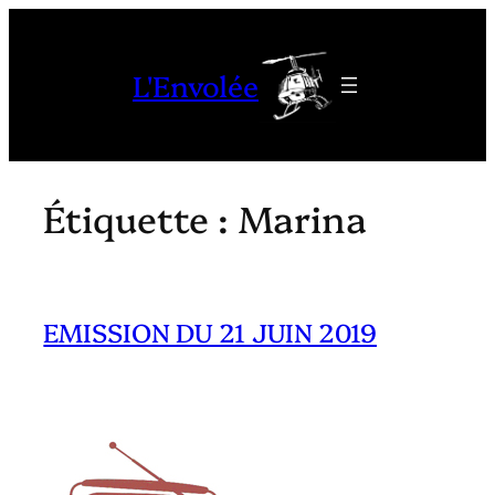
Aller
au
L'Envolée
contenu
Étiquette :
Marina
EMISSION DU 21 JUIN 2019