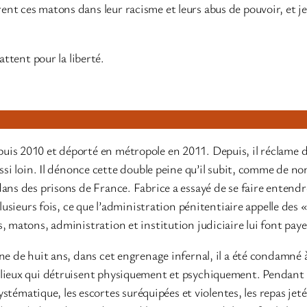
 ces matons dans leur racisme et leurs abus de pouvoir, et je tr
attent pour la liberté.
uis 2010 et déporté en métropole en 2011. Depuis, il réclame d
ussi loin. Il dénonce cette double peine qu’il subit, comme de n
dans des prisons de France. Fabrice a essayé de se faire entend
lusieurs fois, ce que l’administration pénitentiaire appelle des 
 matons, administration et institution judiciaire lui font payer 
ne de huit ans, dans cet engrenage infernal, il a été condamné 
 lieux qui détruisent physiquement et psychiquement. Pendant 
systématique, les escortes suréquipées et violentes, les repas jeté