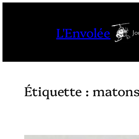
Aller
au
contenu
L'Envolée
Jo
Étiquette :
matons 