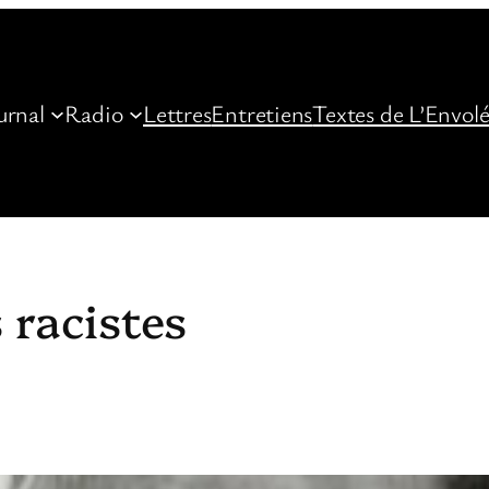
urnal
Radio
Lettres
Entretiens
Textes de L’Envol
racistes