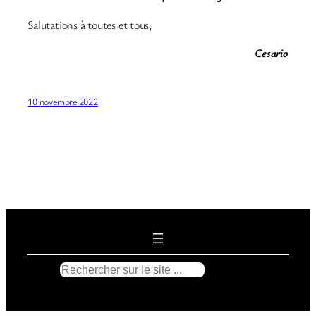
Salutations à toutes et tous,
Cesario
10 novembre 2022
R
e
c