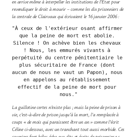
en arrive même à interpeller les institutions de l’État pour
revendiquer le droit à mourir – comme les dix prisonniers de
la centrale de Clairvaux qui écrivaient le 16 janvier 2006 :
"À ceux de l'extérieur osant affirmer 
que la peine de mort est abolie. 
Silence ! On achève bien les chevaux 
! Nous, les emmurés vivants à 
perpétuité du centre pénitentiaire le 
plus sécuritaire de France (dont 
aucun de nous ne vaut un Papon), nous 
en appelons au rétablissement 
effectif de la peine de mort pour 
nous."
La guillotine certes n’existe plus ; mais la peine de prison à
vie, c’est-à-dire de prison jusqu’à la mort, l’a remplacée à
coups « de mois qui paraissent être un an » comme l’écrit
Céline ci-dessous, avec un tranchant tout aussi morbide. Ces
courriers font hélas écho aux dits et écrits de prisonnier·e·s