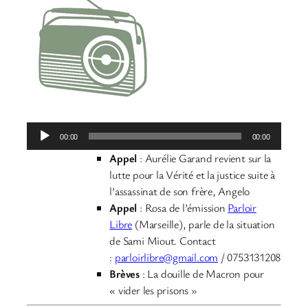
Lecteur
00:00
00:00
audio
Appel
: Aurélie Garand revient sur la
lutte pour la Vérité et la justice suite à
l’assassinat de son frère, Angelo
Appel
: Rosa de l’émission
Parloir
Libre
(Marseille), parle de la situation
de Sami Miout. Contact
:
parloirlibre@gmail.com
/ 0753131208
Brèves
: La douille de Macron pour
« vider les prisons »