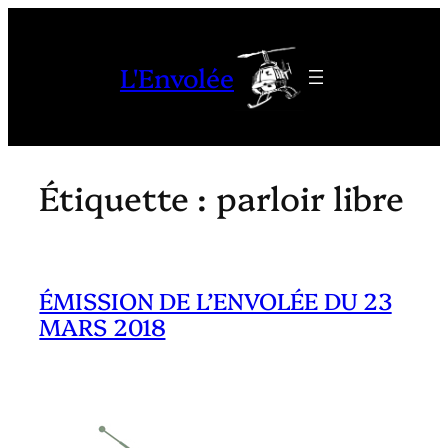
Aller
au
L'Envolée
contenu
Étiquette :
parloir libre
ÉMISSION DE L’ENVOLÉE DU 23
MARS 2018