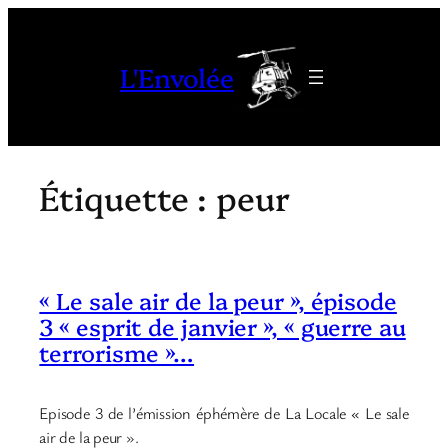
Aller
au
L'Envolée
contenu
Étiquette :
peur
« Le sale air de la peur », épisode
3 « esprit de janvier », « guerre au
terrorisme »…
Episode 3 de l’émission éphémère de La Locale « Le sale
air de la peur ».