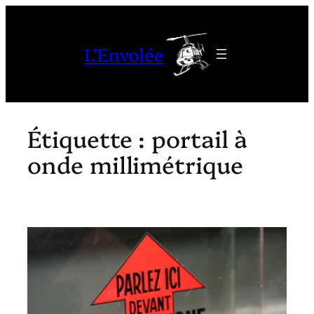
Aller
au
L'Envolée
contenu
Étiquette :
portail à
onde millimétrique