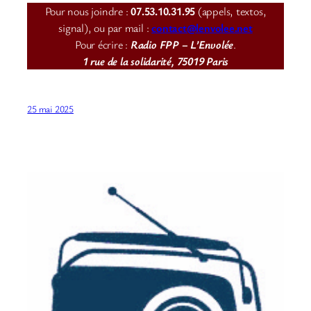
Pour nous joindre :
07.53.10.31.95
(appels, textos,
signal), ou par mail :
contact@lenvolee.net
Pour écrire :
Radio FPP – L’Envolée
.
1 rue de la solidarité, 75019 Paris
25 mai 2025