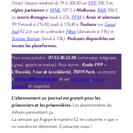
Direct chaque vendredi de 19 à 20h30 sur
FPP
106.3 en
région parisienne
et
MNE
107.5 à
Mulhouse
,
RKB
106.5
en
centre-Bretagne
lundi à 22h,
PFM
à
Arras et alentours
99.9 mardi à 21h30, jeudi à 17h30 à
Toulouse
sur
Canal
Sud
92.2
,et sur les webradios
Pikez
(dimanche à 11h) et
Station Station
(lundi à 13h).
Podcasts disponibles sur
toutes les plateformes.
Pour nous joindre :
07.52.40.22.48
(whatsapp, telegram,
signal,
appels et textos). Pour écrire :
Radio FPP –
L’Envolée, 1 rue de la solidarité, 75019 Paris
,
ou encore
à
contact@lenvolee.net
et sur
instagram
,
twitter
,
facebook
& snapchat.
L’abonnement au journal est gratuit pour les
prisonniers et les prisonnières.
Les abonnements du
dehors permettent ça.
La censure qui frappe le numéro 52 ne concerne « que »
ce numéro en détention. Contactez-nous !