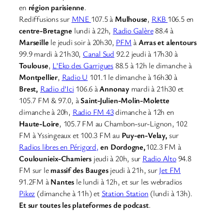
en
région parisienne
.
Rediffusions sur
MNE
107.5 à
Mulhouse
,
RKB
106.5 en
centre-Bretagne
lundi à 22h,
Radio Galère
88.4 à
Marseille
le jeudi soir à 20h30,
PFM
à
Arras et alentours
99.9 mardi à 21h30,
Canal Sud
92.2 jeudi à 17h30 à
Toulouse
,
L’Eko des Garrigues
88.5 à 12h le dimanche à
Montpellier
,
Radio U
101.1 le dimanche à 16h30 à
Brest,
Radio d’Ici
106.6 à
Annonay
mardi à 21h30 et
105.7 FM & 97.0, à
Saint-Julien-Molin-Molette
dimanche à 20h,
Radio FM 43
dimanche à 12h en
Haute-Loire
, 105.7 FM au Chambon-sur-Lignon, 102
FM à Yssingeaux et 100.3 FM au
Puy-en-Velay,
sur
Radios libres en Périgord,
en Dordogne,
102.3 FM à
Coulounieix-Chamiers
jeudi à 20h, sur
Radio Alto
94.8
FM sur le
massif des Bauges
jeudi à 21h, sur
Jet FM
91.2FM à
Nantes
le lundi à 12h, et sur les webradios
Pikez
(dimanche à 11h) et
Station Station
(lundi à 13h).
Et sur toutes les plateformes de podcast
.