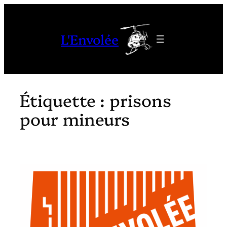
Aller
au
L'Envolée
contenu
Étiquette :
prisons
pour mineurs