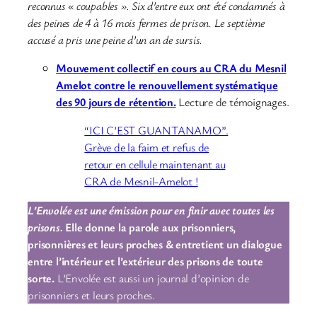
reconnus « coupables ». Six d’entre eux ont été condamnés à
des peines de 4 à 16 mois fermes de prison. Le septième
accusé a pris une peine d’un an de sursis.
Mouvement collectif en cours au CRA du Mesnil
Amelot contre le renouvellement systématique
des 90 jours de rétention.
Lecture de témoignages.
“ICI C’EST GUANTANAMO”.
Grève de la faim et refus de
retour en cellule maintenant au
CRA de Mesnil-Amelot !
L’Envolée est une émission pour en finir avec toutes les
prisons.
Elle donne la parole aux prisonniers,
prisonnières et leurs proches & entretient un dialogue
entre l’intérieur et l’extérieur des prisons de toute
sorte.
L’Envolée est aussi un journal d’opinion de
prisonniers et leurs proches.