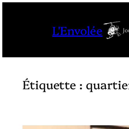
Aller
au
contenu
L'Envolée
Jo
Étiquette :
quartie