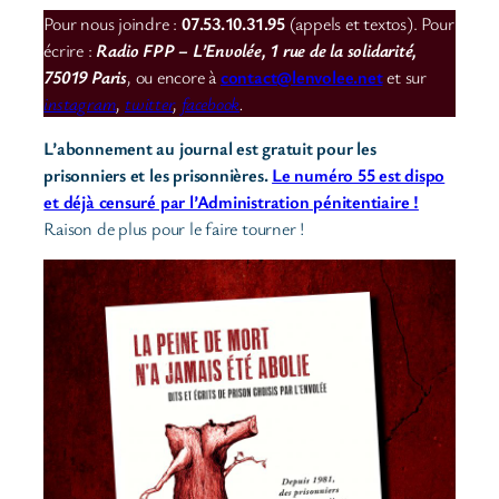
Pour nous joindre :
07.53.10.31.95
(appels et textos). Pour
écrire :
Radio FPP – L’Envolée, 1 rue de la solidarité,
75019 Paris
,
ou encore à
contact@lenvolee.net
et sur
instagram
,
twitter
,
facebook
.
L’abonnement au journal est gratuit pour les
prisonniers et les prisonnières.
Le numéro 55 est dispo
et déjà censuré par l’Administration pénitentiaire !
Raison de plus pour le faire tourner !