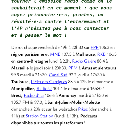
tourner l'émission radio comme on le 
souhaiterait en ce moment : que vous 
soyez prisonnier·e·s, proches, ou 
révolté·e·s contre l'enfermement et 
l'AP 
n'hésitez pas à nous contacter
et à passer le mot !
Direct chaque vendredi de 19h à 20h30 sur
FPP
106.3 en
région parisienne
et
MNE
107.5 à
Mulhouse
,
RKB
106.5
en
centre-Bretagne
lundi à 22h,
Radio Galère
88.4 à
Marseille
le jeudi soir à 20h30,
PFM
à
Arras et alentours
99.9 mardi à 21h30,
Canal Sud
92.2 jeudi à 17h30 à
Toulouse
,
L’Eko des Garrigues
88.5 à 12h le dimanche à
Montpellier
,
Radio U
101.1 le dimanche à 16h30 à
Brest,
Radio d’Ici
106.6 à
Annonay
mardi à 21h30 et
105.7 FM & 97.0, à
Saint-Julien-Molin-Molette
dimanche à 20h et sur les webradios
Pikez
(dimanche à
11h) et
Station Station
(lundi à 13h).
Podcasts
disponibles sur toutes les plateformes
!