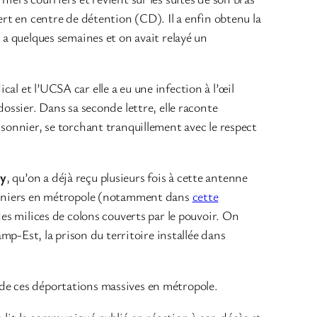
ert en centre de détention (CD). Il a enfin obtenu la
y a quelques semaines et on avait relayé un
cal et l’UCSA car elle a eu une infection à l’œil
dossier. Dans sa seconde lettre, elle raconte
isonnier, se torchant tranquillement avec le respect
ky
, qu’on a déjà reçu plusieurs fois à cette antenne
isonniers en métropole (notamment dans
cette
des milices de colons couverts par le pouvoir. On
amp-Est, la prison du territoire installée dans
 de ces déportations massives en métropole.
 lit le communiqué publié en réaction à son décès et