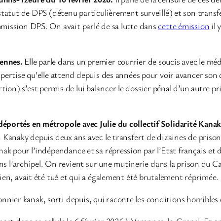
 statut de DPS (détenu particulièrement surveillé) et son transf
ommission DPS. On avait parlé de sa lutte dans
cette émission
il 
Rennes.
Elle parle dans un premier courrier de soucis avec le médi
xpertise qu’elle attend depuis des années pour voir avancer son 
ion) s’est permis de lui balancer le dossier pénal d’un autre pr
déportés en métropole avec Julie du collectif Solidarité Kana
 en Kanaky depuis deux ans avec le transfert de dizaines de pr
anak pour l’indépendance et sa répression par l’Etat français et 
dans l’archipel. On revient sur une mutinerie dans la prison du C
lien, avait été tué et qui a également été brutalement réprimée.
nier kanak, sorti depuis, qui raconte les conditions horribles
rt dans sa cellule le 6 février 2026 à Varennes-le-Grand. Et on