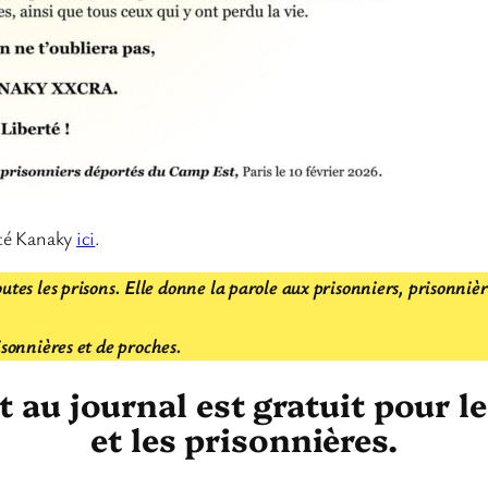
rité Kanaky
ici
.
utes les prisons. Elle donne la parole aux prisonniers, prisonniè
isonnières et de proches.
au journal est gratuit pour l
et les prisonnières.