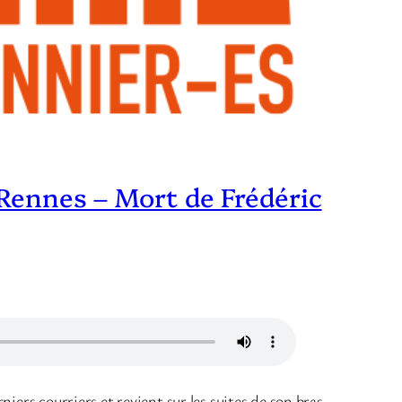
 Rennes – Mort de Frédéric
rniers courriers et revient sur les suites de son bras