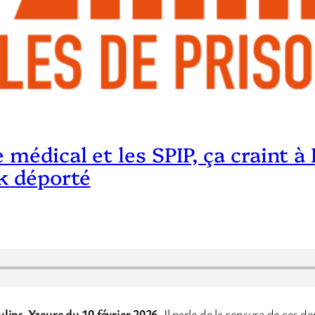
 médical et les SPIP, ça craint à
k déporté
ulins-Yzeure du 10 février 2026.
Il parle de la censure de ces de