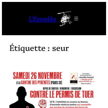
Aller
au
L'Envolée
contenu
Étiquette :
seur