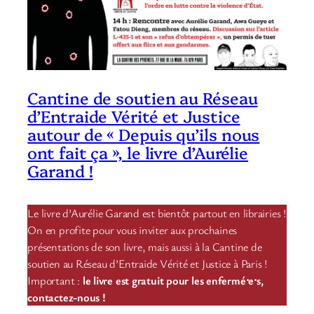
Cantine de soutien au Réseau
d’Entraide Vérité et Justice
autour de « Depuis qu’ils nous
ont fait ça », le livre d’Aurélie
Garand !
Le livre d’Aurélie Garand est bientôt partout en librairies !
On en profite pour vous inviter aux prochaines
présentations de son livre, mais aussi à la Cantine de
soutien au Réseau d’Entraide Vérité et Justice à Paris !
Important :
le livre est gratuit pour les enfermé⸱e⸱s,
contactez-nous !