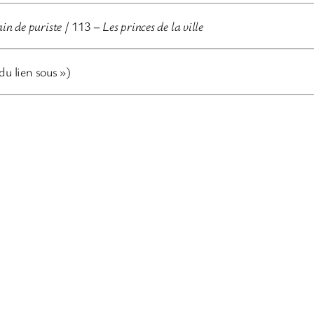
in de puriste
/ 113 –
Les princes de la ville
 du lien sous »)