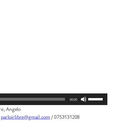
Utilisez
00:00
les
ère, Angelo
flèches
:
parloirlibre@gmail.com
/ 0753131208
haut/bas
pour