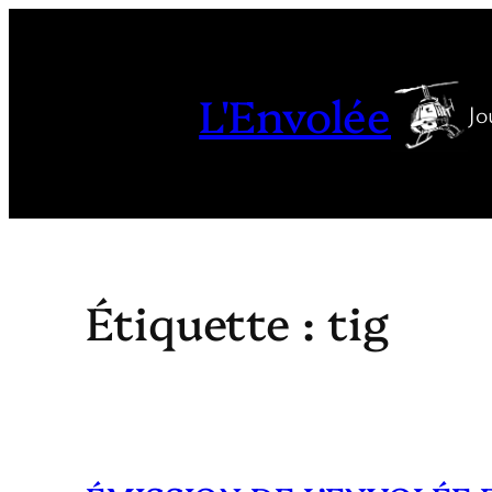
Aller
au
contenu
L'Envolée
Jo
Étiquette :
tig