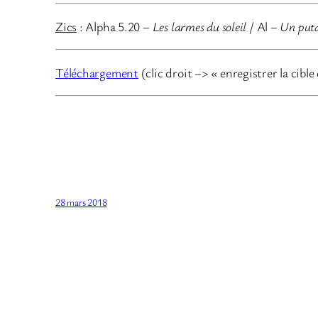
Zics
: Alpha 5.20 –
Les larmes du soleil
/ Al –
Un puta
Téléchargement
(clic droit –> « enregistrer la cible
28 mars 2018