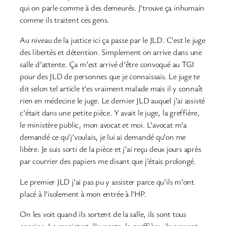
qui on parle comme à des demeurés. J’trouve ça inhumain
comme ils traitent ces gens.
Au niveau de la justice ici ça passe par le JLD. C’est le juge
des libertés et détention. Simplement on arrive dans une
salle d’attente. Ça m’est arrivé d’être convoqué au TGI
pour des JLD de personnes que je connaissais. Le juge te
dit selon tel article t’es vraiment malade mais il y connaît
rien en médecine le juge. Le dernier JLD auquel j’ai assisté
c’était dans une petite pièce. Y avait le juge, la greffière,
le ministère public, mon avocat et moi. L’avocat m’a
demandé ce qu’j’voulais, je lui ai demandé qu’on me
libère. Je suis sorti de la pièce et j’ai reçu deux jours après
par courrier des papiers me disant que j’étais prolongé.
Le premier JLD j’ai pas pu y assister parce qu’ils m’ont
placé à l’isolement à mon entrée à l’HP.
On les voit quand ils sortent de la salle, ils sont tous
copains. Le magistrat, l’avocate, la greffière, ils passent