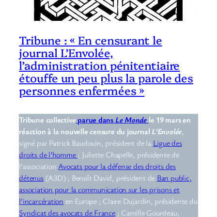
Tribune : « En censurant le
journal L’Envolée,
l’administration pénitentiaire
étouffe un peu plus la parole des
personnes enfermées »
Tribune collective
parue dans
Le Monde
le 19 mars en
réaction à la nouvelle censure du journal
L’Envolée
,
signé par Patrick Baudouin, président de la
Ligue des
droits de l’homme
; Juliette Chapelle, présidente de
l’association
Avocats pour la défense des droits des
détenus
(A3D) ; Benoît David, président de
Ban public,
association pour la communication sur les prisons et
l’incarcération
en Europe ; Claire Dujardin, présidente du
Syndicat des avocats de France
; Camille Gourdeau,