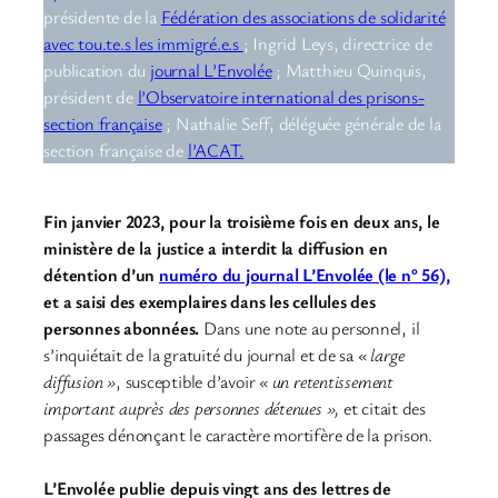
présidente de la
Fédération des associations de solidarité
avec tou.te.s les immigré.e.s
; Ingrid Leys, directrice de
publication du
journal L’Envolée
; Matthieu Quinquis,
président de
l’Observatoire international des prisons-
section française
; Nathalie Seff, déléguée générale de la
section française de
l’ACAT.
Fin janvier 2023, pour la troisième fois en deux ans, le
ministère de la justice a interdit la diffusion en
détention d’un
numéro du journal L’Envolée (le n° 56),
et a saisi des exemplaires dans les cellules des
personnes abonnées.
Dans une note au personnel, il
s’inquiétait de la gratuité du journal et de sa
« large
diffusion »
, susceptible d’avoir
« un retentissement
important auprès des personnes détenues »,
et citait des
passages dénonçant le caractère mortifère de la prison.
L’Envolée publie depuis vingt ans des lettres de