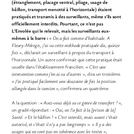
(étranglement, placage ventral, pliage, usage de
bâillon, transport menotté à l’horizontale) étaient
pratiqués et transmis à des surveillants, même s’ils sont
officiellement interdits. Pourtant, ce n’est pas
L’Envolée qui le relevait, mais les surveillants eux-
mêmes à la barre :
« On a fait comme d’habitude. A
Fleury-Mérogis, j’ai vu cette méthode pratiquée dix, quinze
fois »
, déclarait un surveillant à propos du transport à
l’horizontale. Un autre confirmait que cette pratique était
usuelle dans l’établissement francilien.
« C’est une
intervention comme j’en ai vu d’autres »
, dira un troisième.
« J’ai pratiqué facilement une douzaine de fois la position
allongée dans le camion »,
confirmera un quatrième.
A la question :
« Avez-vous déjà vu ce genre de transfert ? »,
un gradé répondait :
« Oui, on l’a fait à la [prison de la]
Santé. »
Et le bâillon ?
« C’est interdit, mais avant c’était
autorisé, et c’était il n’y a pas longtemps ». « Il y a des
usages qui ne sont pas en cohérence avec les textes »,