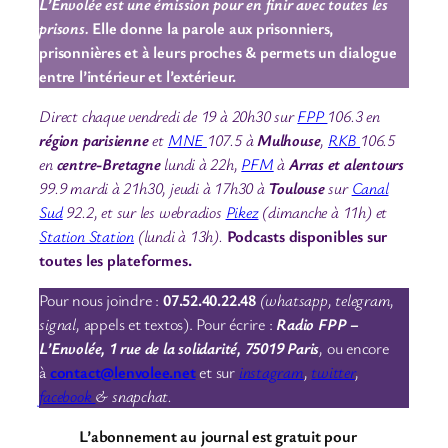
L’Envolée est une émission pour en finir avec toutes les
prisons.
Elle donne la parole aux prisonniers,
prisonnières et à leurs proches & permets un dialogue
entre l’intérieur et l’extérieur.
Direct chaque vendredi de 19 à 20h30 sur
FPP
106.3 en
région parisienne
et
MNE
107.5 à
Mulhouse
,
RKB
106.5
en
centre-Bretagne
lundi à 22h,
PFM
à
Arras et alentours
99.9 mardi à 21h30, jeudi à 17h30 à
Toulouse
sur
Canal
Sud
92.2
,
et sur les webradios
Pikez
(dimanche à 11h) et
Station Station
(lundi à 13h).
Podcasts disponibles sur
toutes les plateformes.
Pour nous joindre :
07.52.40.22.48
(whatsapp, telegram,
signal,
appels et textos). Pour écrire :
Radio FPP –
L’Envolée, 1 rue de la solidarité, 75019 Paris
,
ou encore
à
contact@lenvolee.net
et sur
instagram
,
twitter
,
facebook
& snapchat.
L’abonnement au journal est gratuit pour