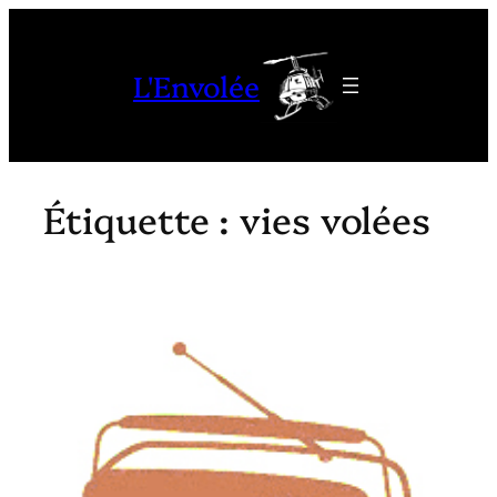
Aller
au
L'Envolée
contenu
Étiquette :
vies volées