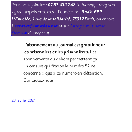
Pour nous joindre :
07.52.40.22.48
(whatsapp, telegram,
signal,
appels et textos). Pour écrire :
Radio FPP –
L’Envolée, 1 rue de la solidarité, 75019 Paris
,
ou encore
à
contact@lenvolee.net
et sur
instagram
,
twitter
,
facebook
& snapchat.
L’abonnement au journal est gratuit pour
les prisonniers et les prisonnières.
Les
abonnements du dehors permettent ça.
La censure qui frappe le numéro 52 ne
concerne « que » ce numéro en détention.
Contactez-nous !
28 février 2021