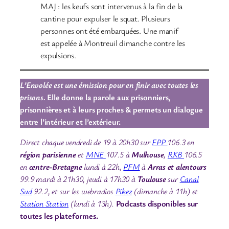
MAJ : les keufs sont intervenus à la fin de la
cantine pour expulser le squat. Plusieurs
personnes ont été embarquées. Une manif
est appelée à Montreuil dimanche contre les
expulsions.
L’Envolée est une émission pour en finir avec toutes les
prisons.
Elle donne la parole aux prisonniers,
prisonnières et à leurs proches & permets un dialogue
entre l’intérieur et l’extérieur.
Direct chaque vendredi de 19 à 20h30 sur
FPP
106.3 en
région parisienne
et
MNE
107.5 à
Mulhouse
,
RKB
106.5
en
centre-Bretagne
lundi à 22h,
PFM
à
Arras et alentours
99.9 mardi à 21h30, jeudi à 17h30 à
Toulouse
sur
Canal
Sud
92.2
,
et sur les webradios
Pikez
(dimanche à 11h) et
Station Station
(lundi à 13h).
Podcasts disponibles sur
toutes les plateformes.