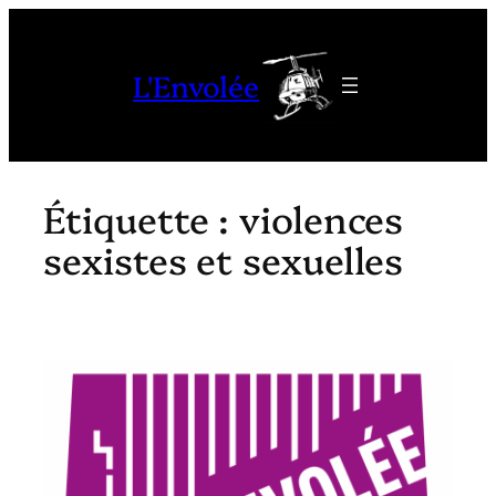
Aller
au
L'Envolée
contenu
Étiquette :
violences
sexistes et sexuelles