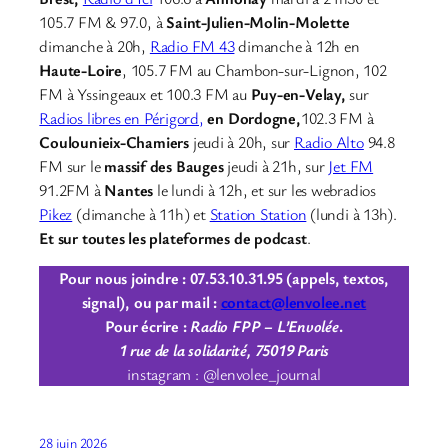
105.7 FM & 97.0, à
Saint-Julien-Molin-Molette
dimanche à 20h,
Radio FM 43
dimanche à 12h en
Haute-Loire
, 105.7 FM au Chambon-sur-Lignon, 102
FM à Yssingeaux et 100.3 FM au
Puy-en-Velay,
sur
Radios libres en Périgord,
en Dordogne,
102.3 FM à
Coulounieix-Chamiers
jeudi à 20h, sur
Radio Alto
94.8
FM sur le
massif des Bauges
jeudi à 21h, sur
Jet FM
91.2FM à
Nantes
le lundi à 12h, et sur les webradios
Pikez
(dimanche à 11h) et
Station Station
(lundi à 13h).
Et sur toutes les plateformes de podcast
.
Pour nous joindre : 07.53.10.31.95 (appels, textos,
signal), ou par mail :
contact@lenvolee.net
Pour écrire :
Radio FPP – L’Envolée
.
1 rue de la solidarité, 75019 Paris
instagram : @lenvolee_journal
28 juin 2026