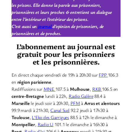
les prisons. Elle donne la parole aux prisonniers,
prisonnières et leurs proches & entretient un dialogue
entre l’intérieur et l’extérieur des prisons.
C’est aussi un
journal
d’opinion de prisonniers, de
prisonnières et de proches.
L’abonnement au journal est
gratuit pour les prisonniers
et les prisonnières.
En direct chaque vendredi de 19h à 20h30 sur
FPP
106.3
en
région parisienne
.
Rediffusions sur
MNE
107.5 à
Mulhouse
,
RKB
106.5 en
centre-Bretagne
lundi à 22h,
Radio Galère
88.4 à
Marseille
le jeudi soir à 20h30,
PFM
à
Arras et alentours
99.9 mardi à 21h30,
Canal Sud
92.2 jeudi à 17h30 à
Toulouse
,
L’Eko des Garrigues
88.5 à 12h le dimanche à
Montpellier
,
Radio U
101.1 le dimanche à 16h30 à
Brest,
Radio d’Ici
106.6 à
Annonay
mardi à 21h30 et