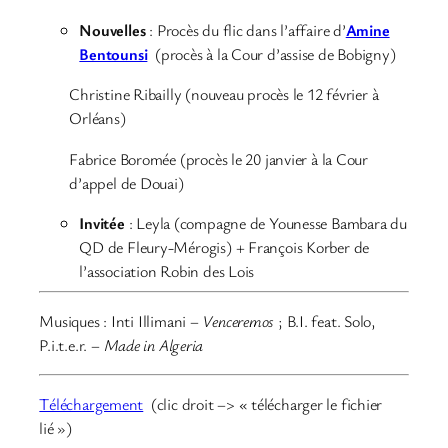
Nouvelles
: Procès du flic dans l’affaire d’
Amine
Bentounsi
(procès à la Cour d’assise de Bobigny)
Christine Ribailly (nouveau procès le 12 février à
Orléans)
Fabrice Boromée (procès le 20 janvier à la Cour
d’appel de Douai)
Invitée
: Leyla (compagne de Younesse Bambara du
QD de Fleury-Mérogis) + François Korber de
l’association Robin des Lois
Musiques : Inti Illimani –
Venceremos
; B.I. feat. Solo,
P.i.t.e.r. –
Made in Algeria
Téléchargement
(clic droit –> « télécharger le fichier
lié »)